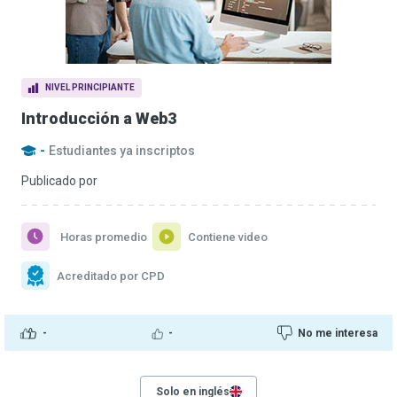
NIVEL PRINCIPIANTE
Introducción a Web3
-
Estudiantes ya inscriptos
Publicado por
Horas promedio
Contiene video
Acreditado por CPD
-
-
No me interesa
Solo en inglés