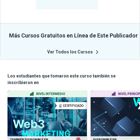
Cursos
Más Cursos Gratuitos en Línea de Este Publicador
Ver Todos los Cursos
Los estudiantes que tomaron este curso también se
inscribieron en
NIVEL INTERMEDIO
NIVEL PRINCI
CERTIFICADO
TAMBIÉN DISPONIBLE EN
DISPONIBLE EN