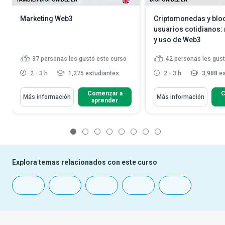
Marketing Web3
Criptomonedas y blo
usuarios cotidianos:
y uso de Web3
37
personas les gustó este curso
42
personas les gust
2 - 3 h
1,275 estudiantes
2 - 3 h
3,988 es
Comenzar a
C
Más información
Más información
aprender
1
2
3
4
5
6
7
8
Explora temas relacionados con este curso