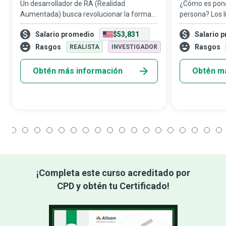
Un desarrollador de RA (Realidad
¿Cómo es pone
Aumentada) busca revolucionar la forma
persona? Los l
en que la tecnología se utiliza para trabajar,
imaginarlo; las
Salario promedio
$53,831
Salario 
jugar, conectar y aprender, en uno de los
realidad virtua
experimentos más importantes y desafian
inglés) es el 
Rasgos
Rasgos
REALISTA
INVESTIGADOR
Obtén más información
Obtén m
1
2
3
4
5
6
7
8
9
10
11
12
13
14
15
16
17
18
¡Completa este curso acreditado por
CPD y obtén tu Certificado!