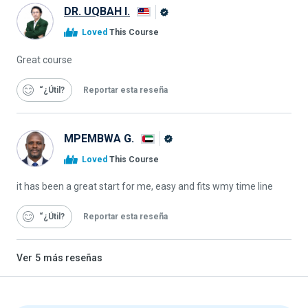
DR. UQBAH I.
Graduado
Loved
This Course
de
Alison
Great course
“¿Útil
Reportar esta reseña
MPEMBWA G.
Graduado
Loved
This Course
de
Alison
it has been a great start for me, easy and fits wmy time line
“¿Útil
Reportar esta reseña
Ver
5
más reseñas