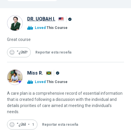
DR. UQBAH I.
Graduado
Loved
This Course
de
Alison
Great course
“¿Útil
Reportar esta reseña
Miss R.
Graduado
Loved
This Course
de
Alison
A care plan is a comprehensive record of essential information
that is created following a discussion with the individual and
details priorities of care aimed at meeting the individual's
needs.
“¿Útil
1
Reportar esta reseña