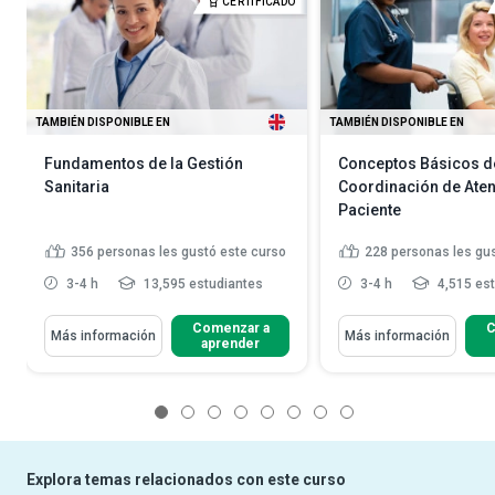
CERTIFICADO
TAMBIÉN DISPONIBLE EN
TAMBIÉN DISPONIBLE EN
Fundamentos de la Gestión
Conceptos Básicos de
Sanitaria
Coordinación de Aten
Paciente
356
personas les gustó este curso
228
personas les gu
3-4 h
13,595 estudiantes
3-4 h
4,515 es
Comenzar a
C
Más información
Más información
aprender
1
2
3
4
5
6
7
8
Explora temas relacionados con este curso