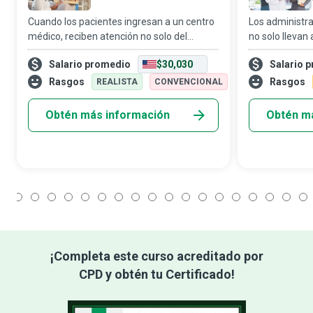
Cuando los pacientes ingresan a un centro
Los administra
médico, reciben atención no solo del
no solo llevan
personal médico, sino también de un
experiencia, t
Salario promedio
$30,030
Salario 
equipo dinámico de asistentes de hospital
fieles a sí mi
que brindan apoyo personalizado en
sus conviccion
Rasgos
Rasgos
REALISTA
CONVENCIONAL
distinta
Obtén más información
Obtén m
1
2
3
4
5
6
7
8
9
10
11
12
13
14
15
16
17
18
¡Completa este curso acreditado por
CPD y obtén tu Certificado!