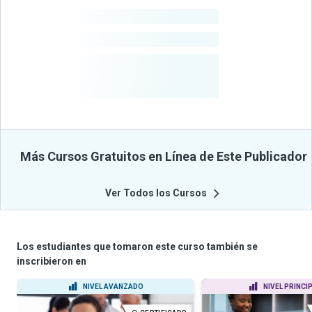
-
Estudiantes
-
Cursos
-
Estudiantes
Beneficiados
Con Sus
Cursos
Más Cursos Gratuitos en Línea de Este Publicador
Ver Todos los Cursos
Los estudiantes que tomaron este curso también se
inscribieron en
NIVEL AVANZADO
NIVEL PRINCI