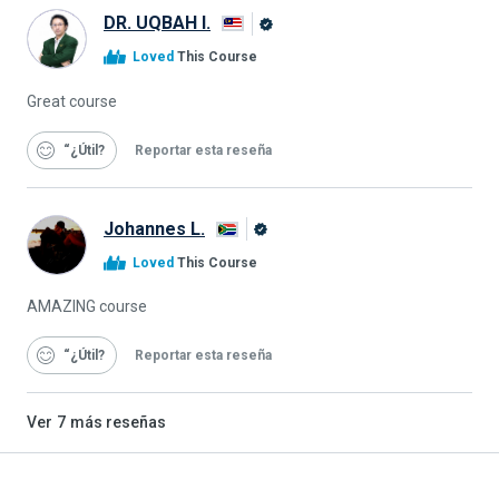
DR. UQBAH I.
Graduado
Loved
This Course
de
Alison
Great course
“¿Útil
Reportar esta reseña
Johannes L.
Graduado
Loved
This Course
de
Alison
AMAZING course
“¿Útil
Reportar esta reseña
Ver
7
más reseñas