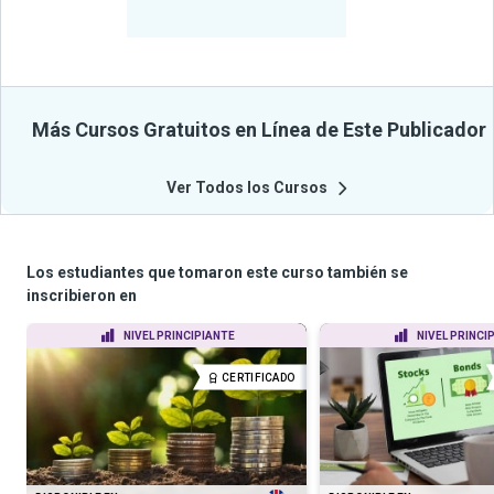
Beneficiados
Con Sus
Cursos
Más Cursos Gratuitos en Línea de Este Publicador
Ver Todos los Cursos
Los estudiantes que tomaron este curso también se
inscribieron en
NIVEL PRINCIPIANTE
NIVEL PRINCI
CERTIFICADO