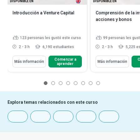
DISPONIBLE EN
DISPONIBLE EN
Introducción a Venture Capital
Comprensión de la in
acciones y bonos
123
personas les gustó este curso
99
personas les gust
2 - 3 h
6,190 estudiantes
2 - 3 h
5,225 es
Comenzar a
C
Más información
Más información
aprender
1
2
3
4
5
6
7
8
Explora temas relacionados con este curso