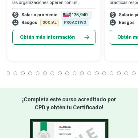
las organizaciones operen con un
prácticas res
cronograma de producción ajustado y
dinero a pers
Salario promedio
$125,940
Salario 
eficiente, manteniendo inventarios justo a
financieros pa
tiempo para evitar retrasos en la cadena
vida equilibrad
Rasgos
Rasgos
SOCIAL
PROACTIVO
de suminis
una mayor co
Obtén más información
Obtén m
1
2
3
4
5
6
7
8
9
10
11
12
13
14
15
16
17
18
¡Completa este curso acreditado por
CPD y obtén tu Certificado!