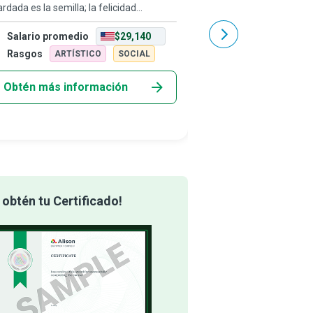
rdada es la semilla; la felicidad
conservacionismo: un ec
partida es la flor.” Las personas
corazón con un trabajo
Salario promedio
$29,140
Salario promedio
ristas trabajan con flores y otros
equilibrar las necesida
mentos vegetales para crear arreglos y
ambiente hasta generar
Rasgos
Rasgos
ARTÍSTICO
SOCIAL
REALIS
ibic
manejo
Obtén más información
Obtén más info
obtén tu Certificado!