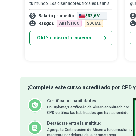
tu mundo. Los diseñadores florales usan su
gua
arte y su conocimiento de distintos tipos de
com
Salario promedio
$32,661
flores para capturar su belleza para
flo
siempre y convertirla en una exp
ele
Rasgos
ARTÍSTICO
SOCIAL
exh
Obtén más información
¡Completa este curso acreditado por CPD y 
Certifica tus habilidades
Un Diploma/Certificado de Alison acreditado por
CPD certifica las habilidades que has aprendido
Destácate entre la multitud
Agrega tu Certificación de Alison a tu currículum y
mantente por delante de la competencia