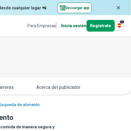
desde cualquier lugar 📲
Descargar app
es
Para Empresas
Inicia sesión
Regístrate
arreras
Acerca del publicador
búsqueda de alimento
mento
ar comida de manera segura y