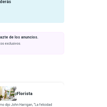
nderás
azte de los anuncios.
Descar
y apren
os exclusivos.
Próximam
Florista
Ecolog
o dijo John Harrigan, “La felicidad
La continuidad está en 