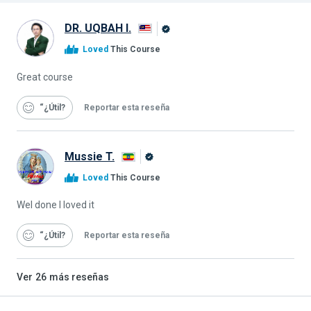
DR. UQBAH I.
Graduado
Loved
This Course
de
Alison
Great course
“¿Útil
Reportar esta reseña
Mussie T.
Graduado
Loved
This Course
de
Alison
Wel done I loved it
“¿Útil
Reportar esta reseña
Ver
26
más reseñas