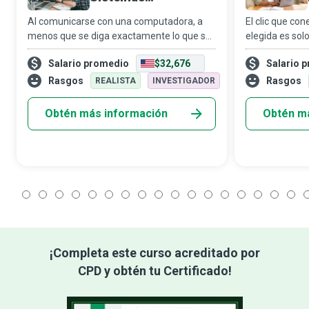
Informáticos
Al comunicarse con una computadora, a
El clic que con
menos que se diga exactamente lo que se
elegida es solo
quiere, es inevitable que surjan
de eso está el
Salario promedio
$32,676
Salario 
problemas... problemas que pueden
arquitecto de 
arruinar todo un día de trabajo... problemas
construye rede
Rasgos
Rasgos
REALISTA
INVESTIGADOR
que pueden
Obtén más información
Obtén m
1
2
3
4
5
6
7
8
9
10
11
12
13
14
15
16
17
1
¡Completa este curso acreditado por
CPD y obtén tu Certificado!