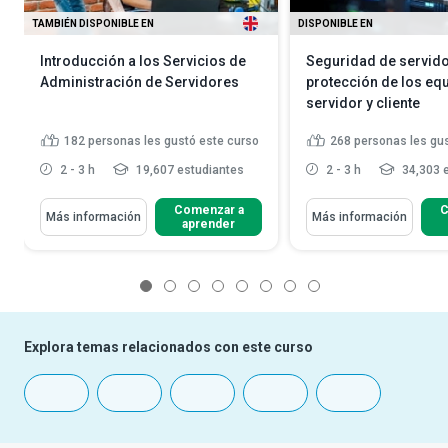
TAMBIÉN DISPONIBLE EN
DISPONIBLE EN
Introducción a los Servicios de
Seguridad de servido
Administración de Servidores
protección de los eq
servidor y cliente
182
personas les gustó este curso
268
personas les gu
2 - 3 h
19,607 estudiantes
2 - 3 h
34,303 
Comenzar a
C
Más información
Más información
aprender
1
2
3
4
5
6
7
8
Explora temas relacionados con este curso