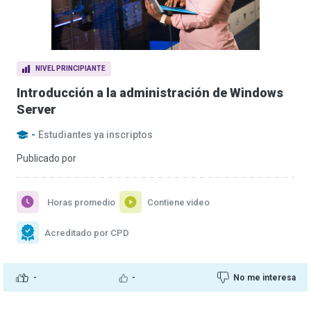
NIVEL PRINCIPIANTE
Introducción a la administración de Windows
Server
-
Estudiantes ya inscriptos
Publicado por
Horas promedio
Contiene video
Acreditado por CPD
-
-
No me interesa