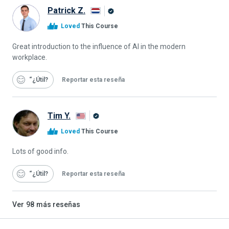
Patrick Z.
Graduado
Loved
This Course
de
Alison
Great introduction to the influence of AI in the modern
workplace.
“¿Útil
Reportar esta reseña
Tim Y.
Graduado
Loved
This Course
de
Alison
Lots of good info.
“¿Útil
Reportar esta reseña
Ver
98
más reseñas