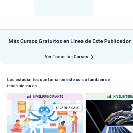
-
Estudiantes
Beneficiados
Con Sus
Cursos
Más Cursos Gratuitos en Línea de Este Publicador
Ver Todos los Cursos
Los estudiantes que tomaron este curso también se
inscribieron en
NIVEL PRINCIPIANTE
NIVEL INTER
CERTIFICADO