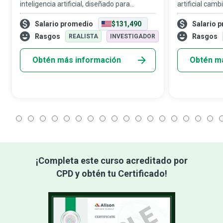
inteligencia artificial, diseñado para
artificial camb
convertirse en el punto de contacto de una
empleo: la aut
Salario promedio
$131,490
Salario 
empresa y responder a las expectativas
Cualquier em
inmediatas de los clientes, hay desarr
relevante en 
Rasgos
Rasgos
REALISTA
INVESTIGADOR
Obtén más información
Obtén m
1
2
3
4
5
6
7
8
9
10
11
12
13
14
15
16
17
1
¡Completa este curso acreditado por
CPD y obtén tu Certificado!