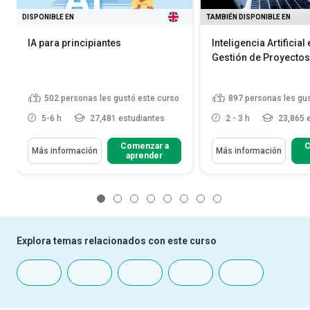
DISPONIBLE EN
TAMBIÉN DISPONIBLE EN
IA para principiantes
Inteligencia Artificial 
Gestión de Proyectos
502
personas les gustó este curso
897
personas les gu
5-6 h
27,481 estudiantes
2 - 3 h
23,865 
Comenzar a
C
Más información
Más información
aprender
1
2
3
4
5
6
7
8
Explora temas relacionados con este curso