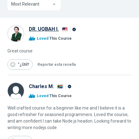
Most Relevant
DR. UQBAH I.
Graduado
Loved
This Course
de
Alison
Great course
“¿Útil
Reportar esta reseña
Charles M.
Graduado
Loved
This Course
de
Alison
Well crafted course for a beginner like me and I believe it is a
good refresher for seasoned programmers. Loved the course,
and am confident I can take Node.js headon. Looking forward to
writing more nodejs code