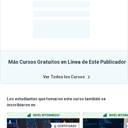
-
Estudiantes
-
Cursos
-
Estudiantes
Beneficiados
Con Sus
Cursos
Más Cursos Gratuitos en Línea de Este Publicador
Ver Todos los Cursos
Los estudiantes que tomaron este curso también se
inscribieron en
NIVEL INTERMEDIO
NIVEL INTER
CERTIFICADO