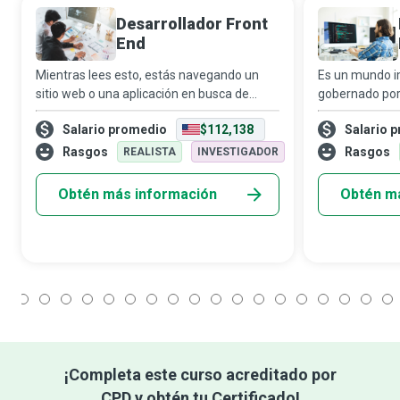
Desarrollador Front
End
Mientras lees esto, estás navegando un
Es un mundo i
sitio web o una aplicación en busca de
gobernado po
información, un producto o un servicio,
Negocios que e
Salario promedio
$112,138
Salario 
todo a solo un clic de distancia. Sin
fallos que los
embargo, para que eso sea posible, se
entender.
Rasgos
Rasgos
REALISTA
INVESTIGADOR
necesi
Obtén más información
Obtén m
1
2
3
4
5
6
7
8
9
10
11
12
13
14
15
16
17
18
¡Completa este curso acreditado por
CPD y obtén tu Certificado!