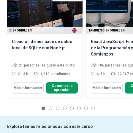
DISPONIBLE EN
TAMBIÉN DISPONIBLE EN
Creación de una base de datos
React JavaScript: F
local de SQLite con Node.js
de la Programación 
Comienzos
21
personas les gustó este curso
186
personas les gu
2 - 3 h
1,919 estudiantes
4-5 h
22,347 e
Comenzar a
C
Más información
Más información
aprender
1
2
3
4
5
6
7
8
Explora temas relacionados con este curso