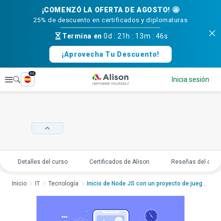
¡COMENZÓ LA OFERTA DE AGOSTO! 🤩
25% de descuento en certificados y diplomaturas
Termina en
0d
:
21h
:
13m
:
45s
¡Aprovecha Tu Descuento!
es
Explorar
Inicia sesión
Detalles del curso
Certificados de Alison
Reseñas del curs
Inicio
IT
Tecnología
Inicio de Node JS con un proyecto de juegoInicio de...