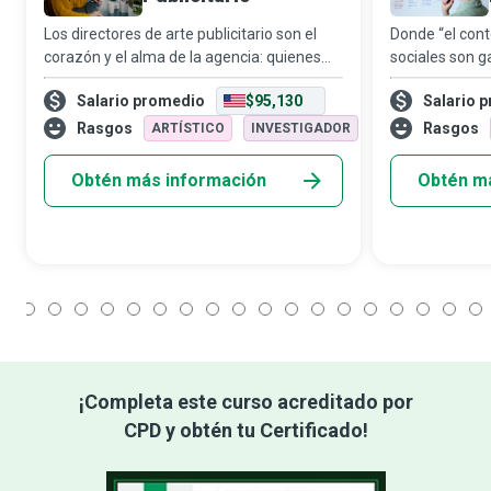
Los directores de arte publicitario son el
Donde “el cont
corazón y el alma de la agencia: quienes
sociales son g
contratan y fomentan talento genuino,
mercadotecnia 
Salario promedio
$95,130
Salario 
quienes no solo tienen el oído del cliente,
entregar conte
sino también su confianza y su cor
preciso en que
Rasgos
Rasgos
ARTÍSTICO
INVESTIGADOR
Obtén más información
Obtén m
1
2
3
4
5
6
7
8
9
10
11
12
13
14
15
16
17
18
¡Completa este curso acreditado por
CPD y obtén tu Certificado!