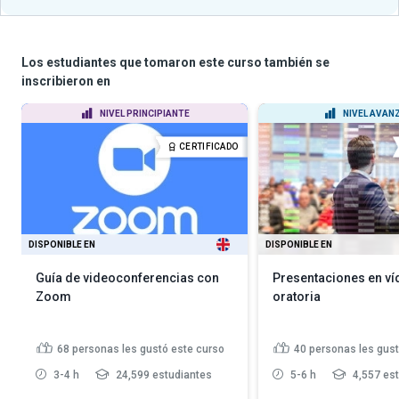
Los estudiantes que tomaron este curso también se
inscribieron en
NIVEL PRINCIPIANTE
NIVEL AVAN
CERTIFICADO
DISPONIBLE EN
DISPONIBLE EN
Guía de videoconferencias con
Presentaciones en ví
Zoom
oratoria
68
personas les gustó este curso
40
personas les gust
3-4 h
24,599 estudiantes
5-6 h
4,557 es