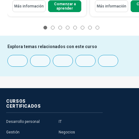
Comenzar a
C
Más información
Más información
aprender
1
2
3
4
5
6
7
8
Explora temas relacionados con este curso
CURSOS
CERTIFICADOS
Desarrollo personal
IT
Gestión
Negocios