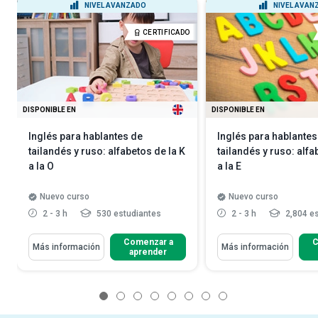
NIVEL AVANZADO
NIVEL AVAN
CERTIFICADO
DISPONIBLE EN
DISPONIBLE EN
Inglés para hablantes de
Inglés para hablantes
tailandés y ruso: alfabetos de la K
tailandés y ruso: alfa
a la O
a la E
Nuevo curso
Nuevo curso
2 - 3 h
530 estudiantes
2 - 3 h
2,804 es
Comenzar a
C
Más información
Más información
aprender
1
2
3
4
5
6
7
8