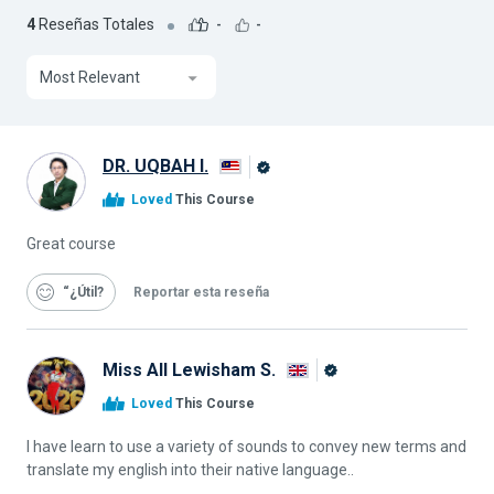
4
Reseñas Totales
-
-
Most Relevant
DR. UQBAH I.
Graduado
Loved
This Course
de
Alison
Great course
“¿Útil
Reportar esta reseña
Miss All Lewisham S.
Graduado
Loved
This Course
de
Alison
I have learn to use a variety of sounds to convey new terms and
translate my english into their native language..