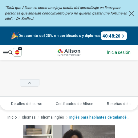
“Diría que Alison es como una joya oculta del aprendizaje en línea para
personas que anhelan
conocimiento pero no quieren gastar una fortuna en
ello”. -
Dr. Sadia J.
40
:
48
:
25
Descuento del 25% en certificados y diplomas
es
Explorar
Inicia sesión
Detalles del curso
Certificados de Alison
Reseñas del curs
Inicio
Idiomas
Idioma Inglés
Inglés para hablantes de tailandés ...