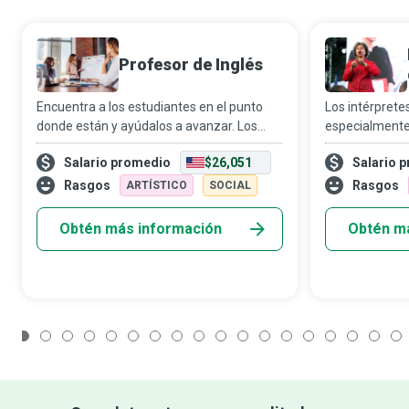
Profesor de Inglés
Encuentra a los estudiantes en el punto
Los intérprete
donde están y ayúdalos a avanzar. Los
especialmente
profesores de inglés buscan crear un
garantizar que
Salario promedio
$26,051
Salario 
entorno propicio para el aprendizaje, en el
hipoacusia o c
cual los estudiantes logren sus metas aca
desarrollo ten
Rasgos
Rasgos
ARTÍSTICO
SOCIAL
información y
Obtén más información
Obtén m
1
2
3
4
5
6
7
8
9
10
11
12
13
14
15
16
17