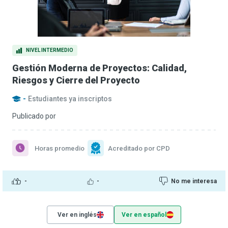
NIVEL INTERMEDIO
Gestión Moderna de Proyectos: Calidad,
Riesgos y Cierre del Proyecto
-
Estudiantes ya inscriptos
Publicado por
Horas promedio
Acreditado por CPD
-
-
No me interesa
Ver en inglés
Ver en español