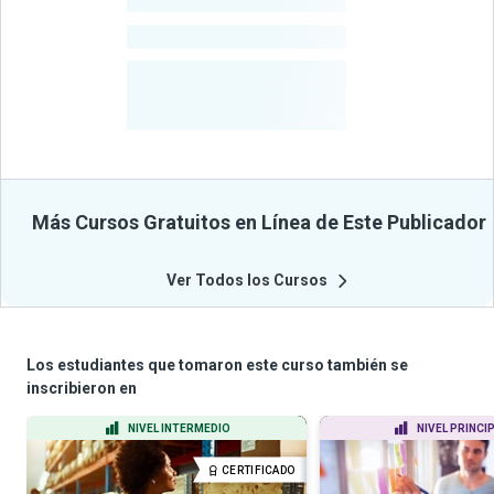
-
Estudiantes
-
Cursos
-
Estudiantes
Beneficiados
Con Sus
Cursos
Más Cursos Gratuitos en Línea de Este Publicador
Ver Todos los Cursos
Los estudiantes que tomaron este curso también se
inscribieron en
NIVEL INTERMEDIO
NIVEL PRINCI
CERTIFICADO