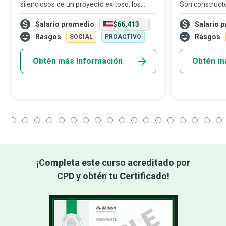
silenciosos de un proyecto exitoso, los
Son construct
analistas de proyectos son el vínculo que
que ayudan. S
Salario promedio
$66,413
Salario 
mantiene unido al equipo, expertos en
cosas sucedan
multitareas que resultan clave para la
gestión que us
Rasgos
Rasgos
SOCIAL
PROACTIVO
gestión
a
Obtén más información
Obtén m
1
2
3
4
5
6
7
8
9
10
11
12
13
14
15
16
17
18
¡Completa este curso acreditado por
CPD y obtén tu Certificado!