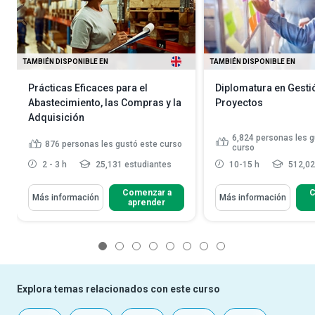
TAMBIÉN DISPONIBLE EN
TAMBIÉN DISPONIBLE EN
Prácticas Eficaces para el
Diplomatura en Gesti
Abastecimiento, las Compras y la
Proyectos
Adquisición
6,824
personas les g
876
personas les gustó este curso
curso
2 - 3 h
25,131 estudiantes
10-15 h
512,02
Comenzar a
C
Más información
Más información
aprender
1
2
3
4
5
6
7
8
Explora temas relacionados con este curso