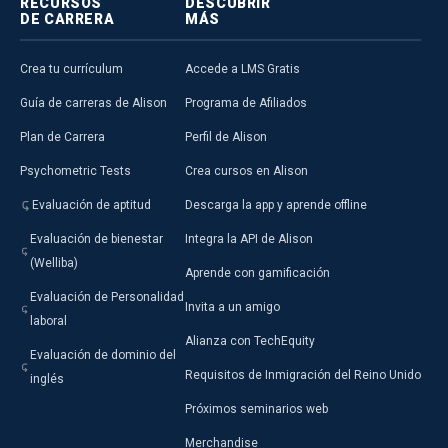
RECURSOS
DESCUBRIR
DE CARRERA
MÁS
Crea tu currículum
Accede a LMS Gratis
Guía de carreras de Alison
Programa de Afiliados
Plan de Carrera
Perfil de Alison
Psychometric Tests
Crea cursos en Alison
Evaluación de aptitud
Descarga la app y aprende offline
Evaluación de bienestar
Integra la API de Alison
(Welliba)
Aprende con gamificación
Evaluación de Personalidad
Invita a un amigo
laboral
Alianza con TechEquity
Evaluación de dominio del
Requisitos de Inmigración del Reino Unido
inglés
Próximos seminarios web
Merchandise