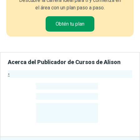
Descubre la carrera ideal para ti y comienza en
el área con un plan paso a paso.
Obtén tu plan
Acerca del Publicador de Cursos de Alison
-
Estadísticas del Publicador
-
Estudiantes
-
Cursos
-
Estudiantes
Beneficiados
Con Sus
Cursos