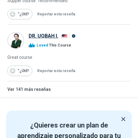
Supper course . recommended
“¿Útil
Reportar esta reseña
DR. UQBAH I.
Graduado
Loved
This Course
de
Alison
Great course
“¿Útil
Reportar esta reseña
Ver
141
más reseñas
¿Quieres crear un plan de
aprendizaje personalizado para tu