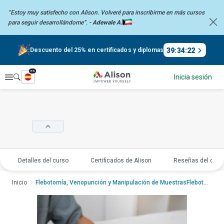
“Estoy muy satisfecho con Alison. Volveré para inscribirme en más
cursos
para seguir desarrollándome”. -
Adewale A.
39
:
34
:
22
Descuento del 25% en certificados y diplomas
es
Explorar
Inicia sesión
Detalles del curso
Certificados de Alison
Reseñas del curs
Inicio
Flebotomía, Venopunción y Manipulación de MuestrasFlebotomía, Venopunción y...