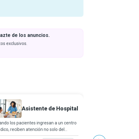
azte de los anuncios.
Descar
y apren
os exclusivos.
Próximam
Gerent
Asistente de Hospital
de Sal
ndo los pacientes ingresan a un centro
Cada paciente que ha s
ico, reciben atención no solo del
de salud no tiene más q
sonal médico, sino también de un
proveedores de atenci