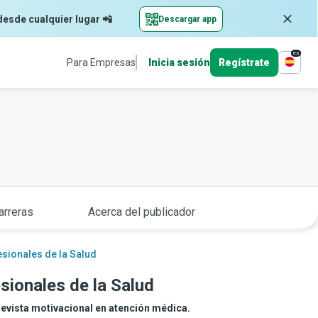
desde cualquier lugar 📲
Descargar app
es
Para Empresas
Inicia sesión
Regístrate
arreras
Acerca del publicador
esionales de la Salud
sionales de la Salud
trevista motivacional en atención médica.