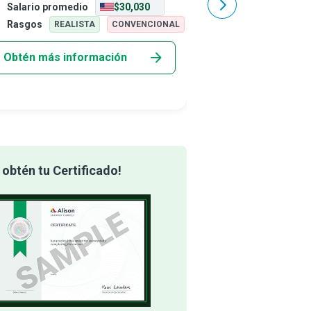
Salario promedio
$30,030
Salario promedio
ipo dinámico de asistentes de hospital
Asistiendo a los médic
e brindan apoyo personalizado en
otros profesionales de 
Rasgos
Rasgos
REALISTA
CONVENCIONAL
REALIS
tinta
dese
Obtén más información
Obtén más info
obtén tu Certificado!