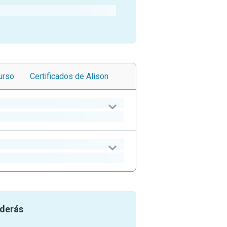
urso
Certificados
de Alison
nderás