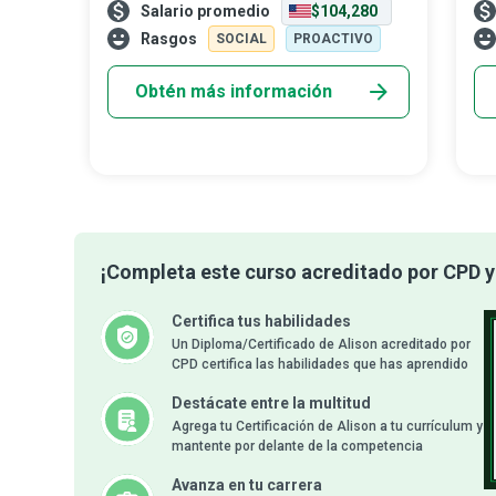
Salario promedio
$104,280
fieles a sí mismos y encuentran fuerza en
equ
sus convicciones; son líderes auté
qu
Rasgos
SOCIAL
PROACTIVO
dis
Obtén más información
¡Completa este curso acreditado por CPD y 
Certifica tus habilidades
Un Diploma/Certificado de Alison acreditado por
CPD certifica las habilidades que has aprendido
Destácate entre la multitud
Agrega tu Certificación de Alison a tu currículum y
mantente por delante de la competencia
Avanza en tu carrera