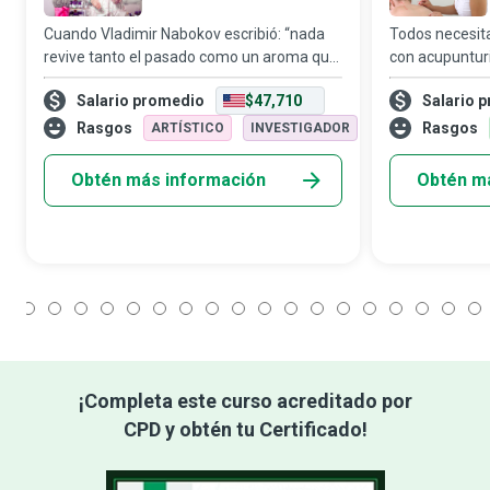
Cuando Vladimir Nabokov escribió: “nada
Todos necesita
revive tanto el pasado como un aroma que
con acupuntur
alguna vez se asoció con él”, estaba
ayudar a sus p
Salario promedio
$47,710
Salario 
tocando una verdad profunda. Nuestro
bienestar y el e
sentido del olfato está íntimamente ligado
lugar de centr
Rasgos
Rasgos
ARTÍSTICO
INVESTIGADOR
a
Obtén más información
Obtén m
1
2
3
4
5
6
7
8
9
10
11
12
13
14
15
16
17
18
¡Completa este curso acreditado por
CPD y obtén tu Certificado!