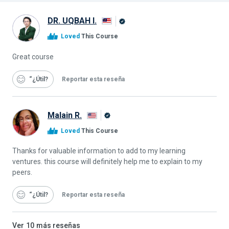
DR. UQBAH I.
Graduado
Loved
This Course
de
Alison
Great course
“¿Útil
Reportar esta reseña
Malain R.
Graduado
Loved
This Course
de
Alison
Thanks for valuable information to add to my learning
ventures. this course will definitely help me to explain to my
peers.
“¿Útil
Reportar esta reseña
Ver
10
más reseñas