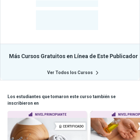
-
Cursos
-
Estudiantes
Beneficiados
Con Sus
Cursos
Más Cursos Gratuitos en Línea de Este Publicador
Ver Todos los Cursos
Los estudiantes que tomaron este curso también se
inscribieron en
NIVEL PRINCIPIANTE
NIVEL PRINCI
CERTIFICADO