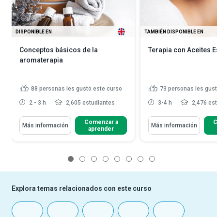
DISPONIBLE EN
TAMBIÉN DISPONIBLE EN
Conceptos básicos de la
Terapia con Aceites 
aromaterapia
88
personas les gustó este curso
73
personas les gust
2 - 3 h
2,605 estudiantes
3-4 h
2,476 es
Comenzar a
C
Más información
Más información
aprender
1
2
3
4
5
6
7
8
Explora temas relacionados con este curso