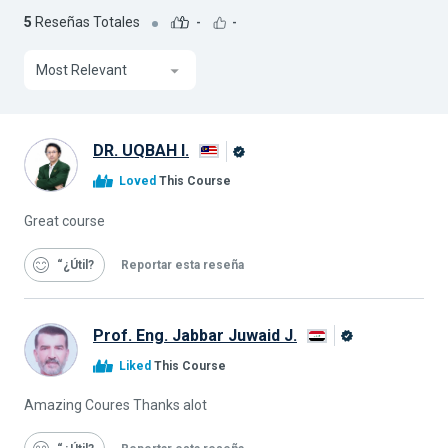
5
Reseñas Totales
-
-
Most Relevant
DR. UQBAH I.
Graduado
Loved
This Course
de
Alison
Great course
“¿Útil
Reportar esta reseña
Prof. Eng. Jabbar Juwaid J.
Graduado
Liked
This Course
de
Alison
Amazing Coures Thanks alot