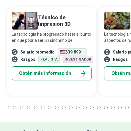
Técnico de
Impresión 3D
La tecnología ha progresado hasta el punto
La tecnología 
en que podría ser un sinónimo de
aspectos de nu
evolución. Uno de sus avances más
hacer café hast
Salario promedio
$39,899
Salario 
recientes es la impresora 3D, que crea
comunicarnos 
objetos de entretenimiento y, por el otro
del mundo. Los
Rasgos
Rasgos
REALISTA
INVESTIGADOR
lado, pue
Obtén más información
Obtén m
1
2
3
4
5
6
7
8
9
10
11
12
13
14
15
16
17
18