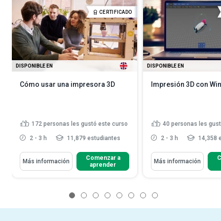
CERTIFICADO
DISPONIBLE EN
DISPONIBLE EN
Cómo usar una impresora 3D
Impresión 3D con Wi
172
personas les gustó este curso
40
personas les gust
2 - 3 h
11,879 estudiantes
2 - 3 h
14,358 
Comenzar a
C
Más información
Más información
aprender
1
2
3
4
5
6
7
8