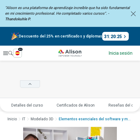
“Alison es una plataforma de aprendizaje increíble que ha sido fundamental
en mi
crecimiento profesional. He completado varios cursos”. -
Thandokuhle P.
31
:
20
:
24
Descuento del 25% en certificados y diplomas
es
Explorar
Inicia sesión
Detalles del curso
Certificados de Alison
Reseñas del curs
Inicio
IT
Modelado 3D
Elementos esenciales del software y materiales de...