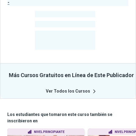
-
Estadísticas del Publicador
-
Estudiantes
-
Cursos
-
Estudiantes
Beneficiados
Con Sus
Cursos
Más Cursos Gratuitos en Línea de Este Publicador
Ver Todos los Cursos
Los estudiantes que tomaron este curso también se
inscribieron en
NIVEL PRINCIPIANTE
NIVEL PRINCI