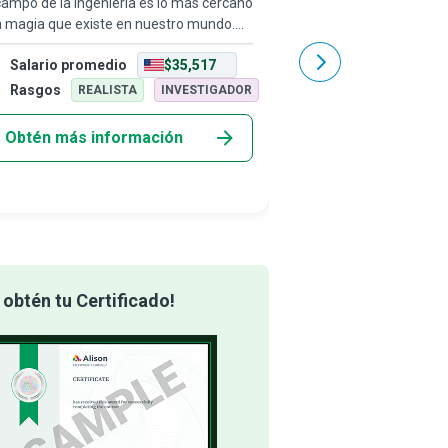
campo de la ingeniería es lo más cercano
Un desarrollador es un
a magia que existe en nuestro mundo.
resuelve un problema 
 ingenieros de aplicaciones, que sirven
tienes, de una manera 
Salario promedio
$35,517
Salario promedio
enlace entre los clientes y los equipos
Más allá de ese coment
ingeniería, utilizan los co
broma, los desarrollad
Rasgos
Rasgos
REALISTA
INVESTIGADOR
REALIS
son las m
Obtén más información
Obtén más info
obtén tu Certificado!