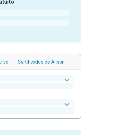
atuito
urso
Certificados
de Alison