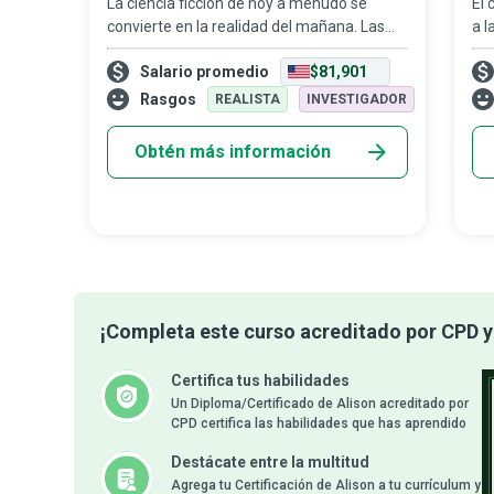
La ciencia ficción de hoy a menudo se
El 
convierte en la realidad del mañana. Las
a l
aplicaciones que existen actualmente y las
Los
Salario promedio
$81,901
que están en desarrollo utilizan la
de 
tecnología de forma creativa para dar vida
de 
Rasgos
REALISTA
INVESTIGADOR
Obtén más información
¡Completa este curso acreditado por CPD y 
Certifica tus habilidades
Un Diploma/Certificado de Alison acreditado por
CPD certifica las habilidades que has aprendido
Destácate entre la multitud
Agrega tu Certificación de Alison a tu currículum y