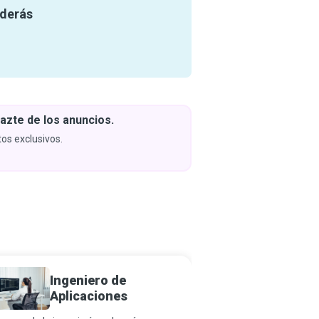
nderás
azte de los anuncios.
Descar
y apren
os exclusivos.
Próximam
Ingeniero de
Desarr
Aplicaciones
Softwa