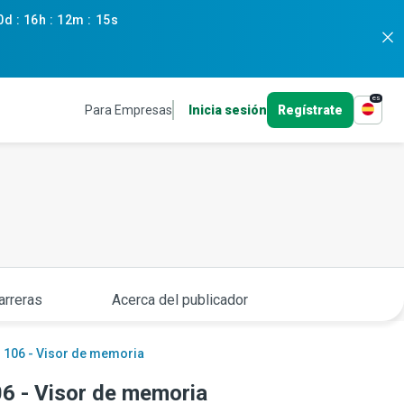
0d
:
16h
:
12m
:
14s
es
Para Empresas
Inicia sesión
Regístrate
arreras
Acerca del publicador
d 106 - Visor de memoria
06 - Visor de memoria