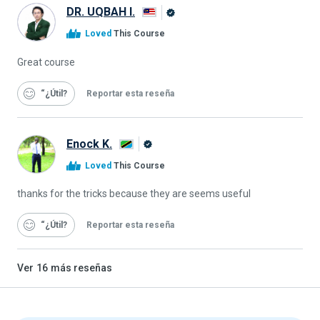
DR. UQBAH I.
Graduado
Loved
This Course
de
Alison
Great course
“¿Útil
Reportar esta reseña
Enock K.
Graduado
Loved
This Course
de
Alison
thanks for the tricks because they are seems useful
“¿Útil
Reportar esta reseña
Ver
16
más reseñas