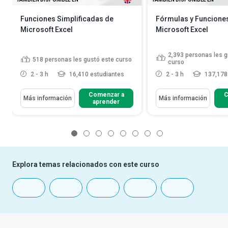
Funciones Simplificadas de
Fórmulas y Funcione
Microsoft Excel
Microsoft Excel
2,393
personas les g
518
personas les gustó este curso
curso
2 - 3 h
16,410 estudiantes
2 - 3 h
137,178
Comenzar a
C
Más información
Más información
aprender
1
2
3
4
5
6
7
8
Explora temas relacionados con este curso