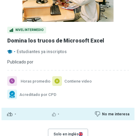
NIVEL INTERMEDIO
Domina los trucos de Microsoft Excel
-
Estudiantes ya inscriptos
Publicado por
Horas promedio
Contiene video
Acreditado por CPD
-
-
No me interesa
Solo en inglés