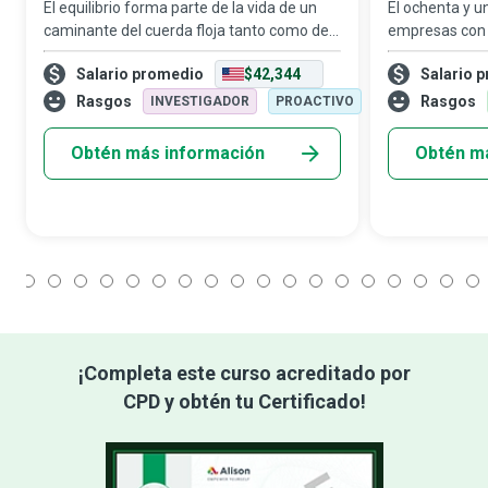
El equilibrio forma parte de la vida de un
El ochenta y u
caminante del cuerda floja tanto como del
empresas con 
trabajo de un auxiliar contable. Contrario a
ofrecer excele
Salario promedio
$42,344
Salario 
la imagen estereotipada de los contadores
cliente supera
mirando hojas de cálculo tod
noventa y uno 
Rasgos
Rasgos
INVESTIGADOR
PROACTIVO
insati
Obtén más información
Obtén m
1
2
3
4
5
6
7
8
9
10
11
12
13
14
15
16
17
18
¡Completa este curso acreditado por
CPD y obtén tu Certificado!