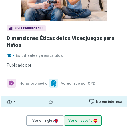
NIVEL PRINCIPIANTE
Dimensiones Éticas de los Videojuegos para
Niños
-
Estudiantes ya inscriptos
Publicado por
Horas promedio
Acreditado por CPD
-
-
No me interesa
Ver en inglés
Ver en español