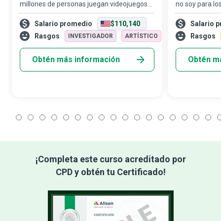
millones de personas juegan videojuegos
no soy para lo
fascinantes de manera regular. Deben su
es ahora, ¿cuán
Salario promedio
$110,140
Salario 
inmersión en una realidad alternativa como
que viven los L
escape de la rutina y las dificultade
esfuerzan por 
Rasgos
Rasgos
INVESTIGADOR
ARTÍSTICO
Obtén más información
Obtén m
1
2
3
4
5
6
7
8
9
10
11
12
13
14
15
16
17
1
¡Completa este curso acreditado por
CPD y obtén tu Certificado!