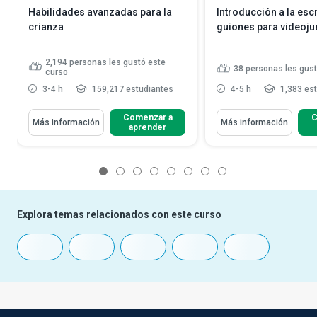
Habilidades avanzadas para la
Introducción a la esc
crianza
guiones para videoj
2,194
personas les gustó este
38
personas les gust
curso
3-4 h
159,217 estudiantes
4-5 h
1,383 es
Comenzar a
C
Más información
Más información
aprender
1
2
3
4
5
6
7
8
Explora temas relacionados con este curso