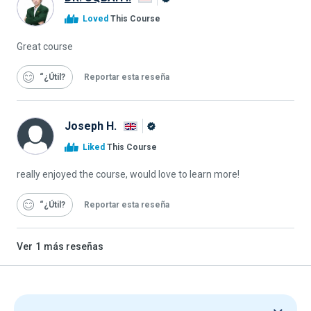
Graduado
Loved
This Course
de
Alison
Great course
“¿Útil
Reportar esta reseña
Joseph H.
Graduado
Liked
This Course
de
Alison
really enjoyed the course, would love to learn more!
“¿Útil
Reportar esta reseña
Ver
1
más reseñas