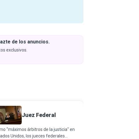
azte de los anuncios.
Descar
y apren
os exclusivos.
Próximam
Reclut
Juez Federal
Person
o "máximos árbitros de la justicia" en
Las empresas suelen rec
ados Unidos, los jueces federales
reclutadores de person