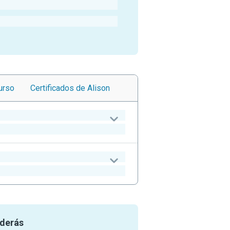
urso
Certificados
de Alison
nderás