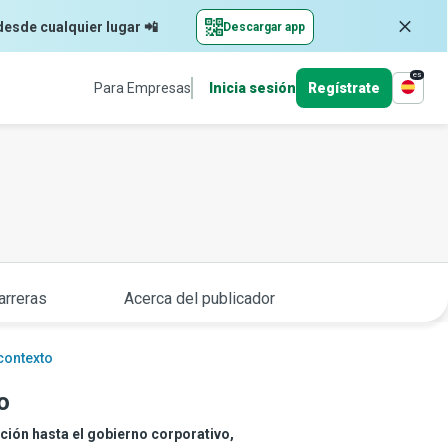
desde cualquier lugar 📲
Descargar app
es
Para Empresas
Inicia sesión
Regístrate
arreras
Acerca del publicador
contexto
o
ción hasta el gobierno corporativo,