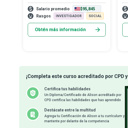
los abogados son operadores de los
cum
Salario promedio
$95,845
puentes de peaje por los que toda persona
imp
en busca de justicia debe pasar, en el nive
vid
Rasgos
INVESTIGADOR
SOCIAL
lar
Obtén más información
¡Completa este curso acreditado por CPD y 
Certifica tus habilidades
Un Diploma/Certificado de Alison acreditado por
CPD certifica las habilidades que has aprendido
Destácate entre la multitud
Agrega tu Certificación de Alison a tu currículum y
mantente por delante de la competencia