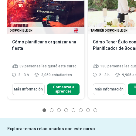
DISPONIBLE EN
TAMBIÉN DISPONIBLE EN
Cómo planificar y organizar una
Cómo Tener Éxito c
fiesta
Planificador de Boda
39
personas les gustó este curso
130
personas les gu
2 - 3 h
3,059 estudiantes
2 - 3 h
9,905 es
Comenzar a
C
Más información
Más información
aprender
1
2
3
4
5
6
7
8
Explora temas relacionados con este curso