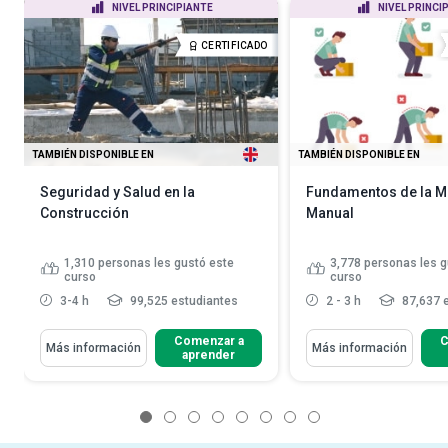
NIVEL PRINCIPIANTE
NIVEL PRINCI
CERTIFICADO
TAMBIÉN DISPONIBLE EN
TAMBIÉN DISPONIBLE EN
Seguridad y Salud en la
Fundamentos de la M
Construcción
Manual
1,310
personas les gustó este
3,778
personas les g
curso
curso
3-4 h
99,525 estudiantes
2 - 3 h
87,637 
Comenzar a
C
Más información
Más información
aprender
1
2
3
4
5
6
7
8