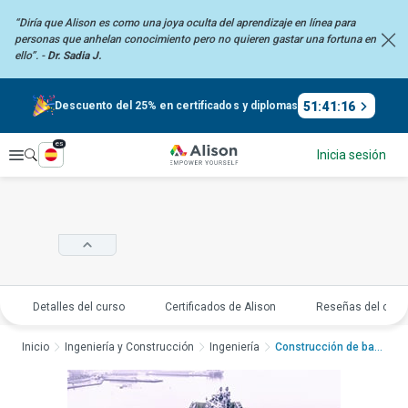
“Diría que Alison es como una joya oculta del aprendizaje en línea para
personas que anhelan
conocimiento pero no quieren gastar una fortuna en
ello”. -
Dr. Sadia J.
51
:
41
:
15
Descuento del 25% en certificados y diplomas
es
Explorar
Inicia sesión
Detalles del curso
Certificados de Alison
Reseñas del curs
Inicio
Ingeniería y Construcción
Ingeniería
Construcción de barc...