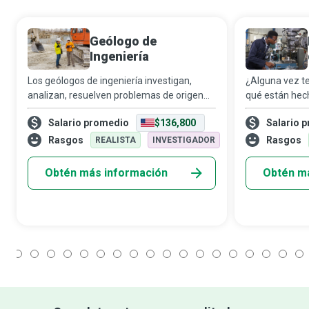
Geólogo de
Ingeniería
Los geólogos de ingeniería investigan,
¿Alguna vez te
analizan, resuelven problemas de origen
qué están hech
ambiental y técnico derivados del impacto
que usas a diar
Salario promedio
$136,800
Salario 
humano sobre la Tierra, con el objetivo de
cabello hasta 
asegurar un futuro mejor para toda l
ingenieros en 
Rasgos
Rasgos
REALISTA
INVESTIGADOR
Obtén más información
Obtén m
1
2
3
4
5
6
7
8
9
10
11
12
13
14
15
16
17
18