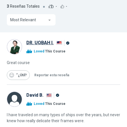
3
Reseñas Totales
-
-
Most Relevant
DR. UQBAH I.
Graduado
Loved
This Course
de
Alison
Great course
“¿Útil
Reportar esta reseña
David B.
Graduado
Loved
This Course
de
Alison
I have traveled on many types of ships over the years, but never
knew how really delicate their frames were.