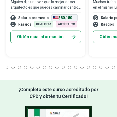
Alguien dijo una vez que lo mejor de ser
Muchos trabaj
arquitecto es que puedes caminar dentro
en el mismo lug
de tus propios sueños. Los arquitectos le
gerentes de co
Salario promedio
$80,180
Salario 
dan vida a los sueños; hacen realidad
naturaleza de 
diseños sostenibles, funcionales y esté
trabajan, dond
Rasgos
Rasgos
REALISTA
ARTÍSTICO
Obtén más información
Obtén m
1
2
3
4
5
6
7
8
9
10
11
12
13
14
15
16
17
18
¡Completa este curso acreditado por
CPD y obtén tu Certificado!