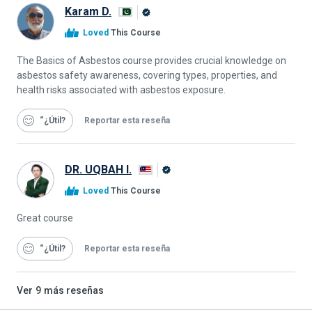
Karam D.
Graduado
Loved
This Course
de
Alison
The Basics of Asbestos course provides crucial knowledge on
asbestos safety awareness, covering types, properties, and
health risks associated with asbestos exposure.
“¿Útil
Reportar esta reseña
DR. UQBAH I.
Graduado
Loved
This Course
de
Alison
Great course
“¿Útil
Reportar esta reseña
Ver
9
más reseñas