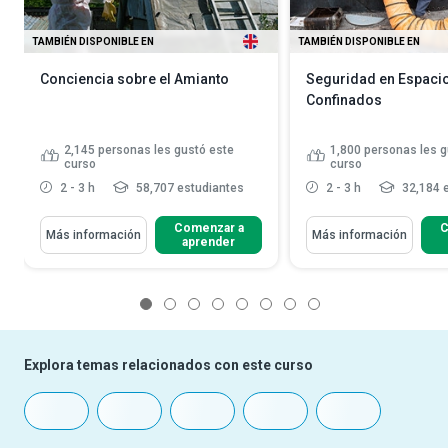
TAMBIÉN DISPONIBLE EN
TAMBIÉN DISPONIBLE EN
Conciencia sobre el Amianto
Seguridad en Espaci
Confinados
2,145
personas les gustó este
1,800
personas les g
curso
curso
2 - 3 h
58,707 estudiantes
2 - 3 h
32,184 
Comenzar a
C
Más información
Más información
aprender
1
2
3
4
5
6
7
8
Explora temas relacionados con este curso