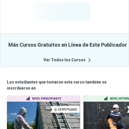
-
Estudiantes
Beneficiados
Con Sus
Cursos
Más Cursos Gratuitos en Línea de Este Publicador
Ver Todos los Cursos
Los estudiantes que tomaron este curso también se
inscribieron en
NIVEL PRINCIPIANTE
NIVEL INTER
CERTIFICADO