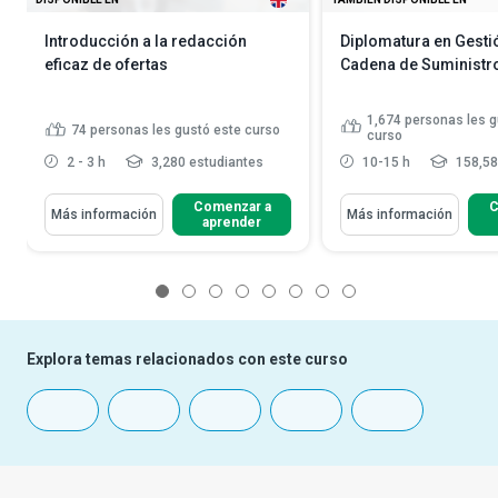
Introducción a la redacción
Diplomatura en Gestió
eficaz de ofertas
Cadena de Suministr
1,674
personas les g
74
personas les gustó este curso
curso
2 - 3 h
3,280 estudiantes
10-15 h
158,58
Comenzar a
C
Más información
Más información
aprender
1
2
3
4
5
6
7
8
Explora temas relacionados con este curso