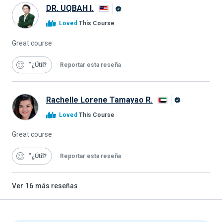
DR. UQBAH I.
Graduado
Loved
This Course
de
Alison
Great course
“¿Útil
Reportar esta reseña
Rachelle Lorene Tamayao R.
Graduado
Loved
This Course
de
Alison
Great course
“¿Útil
Reportar esta reseña
Ver
16
más reseñas