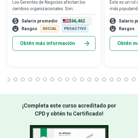
Los Gerentes de Negocios afectan los
Este es un rol
cambios organizacionales. Son
más popularid
pensadores visionarios que crean un
digitalmente i
Salario promedio
$66,462
Salario 
estado mental empoderado dentro de la
consumidor: el
organización al tratar a los empleados
quien ajusta 
Rasgos
Rasgos
SOCIAL
PROACTIVO
como copropietarios
factores or
Obtén más información
Obtén m
1
2
3
4
5
6
7
8
9
10
11
12
13
14
15
16
17
18
¡Completa este curso acreditado por
CPD y obtén tu Certificado!