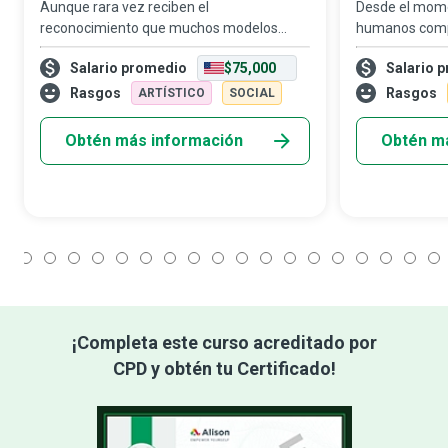
Aunque rara vez reciben el
Desde el mome
reconocimiento que muchos modelos
humanos compr
tradicionales dan por sentado, los modelos
refugio seguro
Salario promedio
$75,000
Salario 
de manos disfrutan de una carrera
propiedades h
igualmente exigente y gratificante, que
inteligente de t
Rasgos
Rasgos
ARTÍSTICO
SOCIAL
pone en juego dos de s
espí
Obtén más información
Obtén m
1
2
3
4
5
6
7
8
9
10
11
12
13
14
15
16
17
18
¡Completa este curso acreditado por
CPD y obtén tu Certificado!