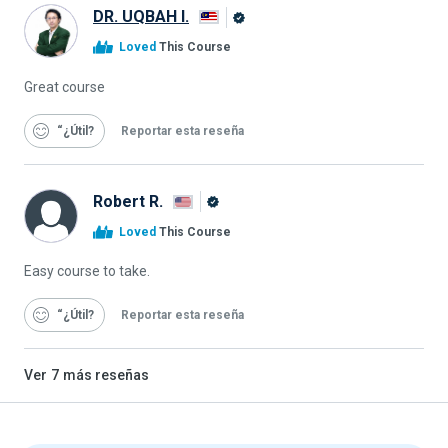
DR. UQBAH I.
Graduado
Loved
This Course
de
Alison
Great course
“¿Útil
Reportar esta reseña
Robert R.
Graduado
Loved
This Course
de
Alison
Easy course to take.
“¿Útil
Reportar esta reseña
Ver
7
más reseñas