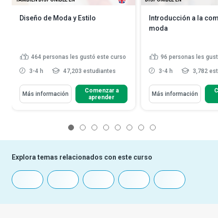
Diseño de Moda y Estilo
Introducción a la co
moda
464
personas les gustó este curso
96
personas les gust
3-4 h
47,203 estudiantes
3-4 h
3,782 es
Comenzar a
C
Más información
Más información
aprender
1
2
3
4
5
6
7
8
Explora temas relacionados con este curso