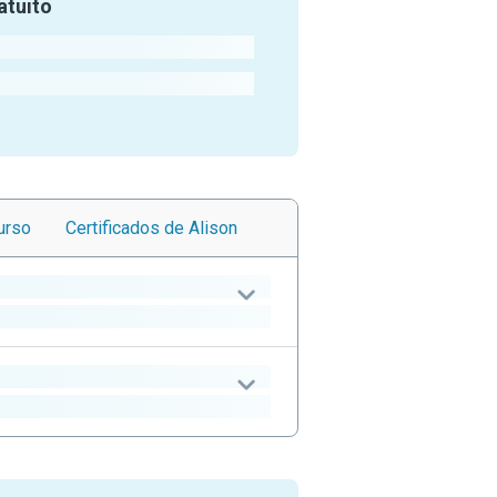
atuito
urso
Certificados
de Alison