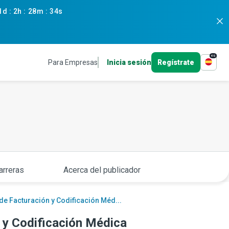
1d
:
2h
:
28m
:
33s
es
Para Empresas
Inicia sesión
Regístrate
arreras
Acerca del publicador
e Facturación y Codificación Méd...
 y Codificación Médica