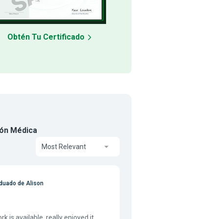
Obtén Tu Certificado
ión Médica
Most Relevant
duado de Alison
 is available, really enjoyed it.