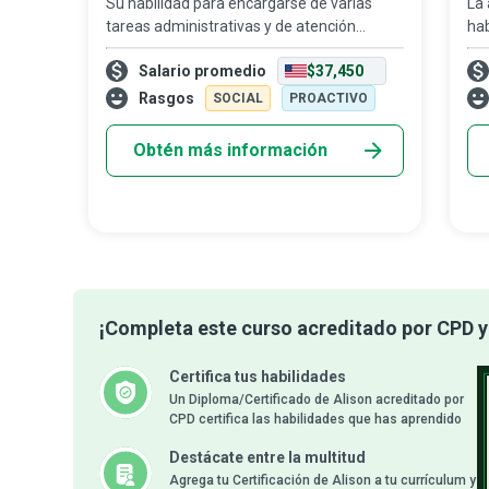
Su habilidad para encargarse de varias
La 
tareas administrativas y de atención
ha
personal con calma y eficiencia convierte a
los
Salario promedio
$37,450
los secretarios médicos en una pieza clave
fa
del sector salud, ya que hacen posibl
sim
Rasgos
SOCIAL
PROACTIVO
par
Obtén más información
¡Completa este curso acreditado por CPD y 
Certifica tus habilidades
Un Diploma/Certificado de Alison acreditado por
CPD certifica las habilidades que has aprendido
Destácate entre la multitud
Agrega tu Certificación de Alison a tu currículum y