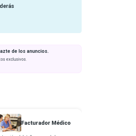
nderás
azte de los anuncios.
Descar
y apren
os exclusivos.
Próximam
Facturador Médico
Codiad