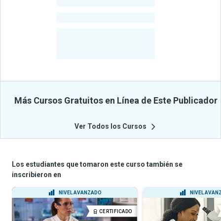
-
Estudiantes
-
Cursos
-
Estudiantes
Beneficiados
Con Sus
Cursos
Más Cursos Gratuitos en Línea de Este Publicador
Ver Todos los Cursos
Los estudiantes que tomaron este curso también se
inscribieron en
NIVEL AVANZADO
NIVEL AVAN
CERTIFICADO