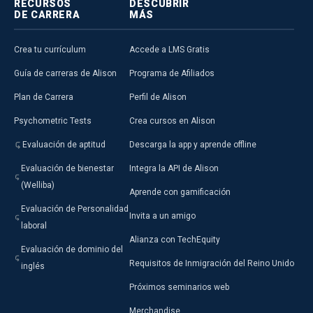
RECURSOS
DESCUBRIR
DE CARRERA
MÁS
Crea tu currículum
Accede a LMS Gratis
Guía de carreras de Alison
Programa de Afiliados
Plan de Carrera
Perfil de Alison
Psychometric Tests
Crea cursos en Alison
Evaluación de aptitud
Descarga la app y aprende offline
Evaluación de bienestar
Integra la API de Alison
(Welliba)
Aprende con gamificación
Evaluación de Personalidad
Invita a un amigo
laboral
Alianza con TechEquity
Evaluación de dominio del
Requisitos de Inmigración del Reino Unido
inglés
Próximos seminarios web
Merchandise