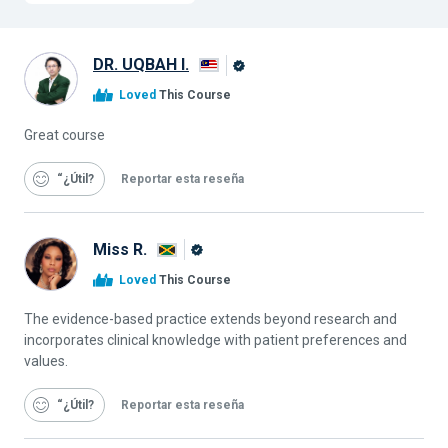
DR. UQBAH I.
Graduado
Loved
This Course
de
Alison
Great course
“¿Útil
Reportar esta reseña
Miss R.
Graduado
Loved
This Course
de
Alison
The evidence-based practice extends beyond research and
incorporates clinical knowledge with patient preferences and
values.
“¿Útil
Reportar esta reseña