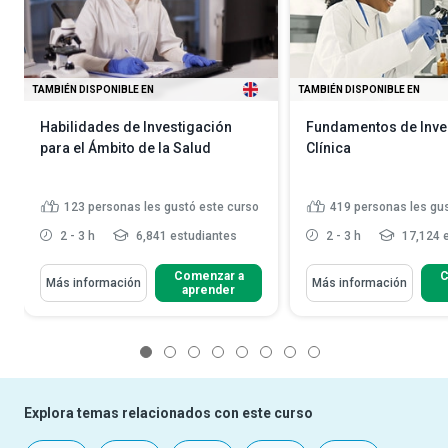
TAMBIÉN DISPONIBLE EN
TAMBIÉN DISPONIBLE EN
Habilidades de Investigación
Fundamentos de Inve
para el Ámbito de la Salud
Clínica
123
personas les gustó este curso
419
personas les gu
2 - 3 h
6,841 estudiantes
2 - 3 h
17,124 
Comenzar a
C
Más información
Más información
aprender
1
2
3
4
5
6
7
8
Explora temas relacionados con este curso