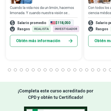
Cuando la vida nos da un limón, hacemos
Con todos los 
limonada. Y cuando nuestra visión se
ciencia médica
vuelve borrosa debido a enfermedades o
tenemos frente
Salario promedio
$118,050
Salario 
trastornos del sistema visual, acudimos
extrañar que 
con un optometrista. Gracias a estos
investigacione
Rasgos
Rasgos
REALISTA
INVESTIGADOR
magos d
incansablem
Obtén más información
Obtén m
1
2
3
4
5
6
7
8
9
10
11
12
13
14
15
16
17
1
¡Completa este curso acreditado por
CPD y obtén tu Certificado!