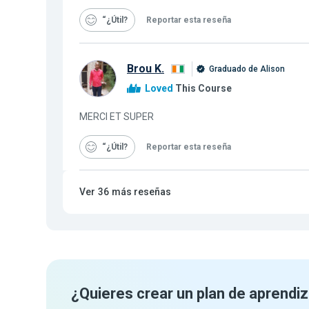
“¿Útil
Reportar esta reseña
Brou K.
Graduado de Alison
Loved
This Course
MERCI ET SUPER
“¿Útil
Reportar esta reseña
Ver
36
más reseñas
¿Quieres crear un plan de aprendiz