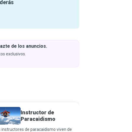
nderás
azte de los anuncios.
Descar
y apren
os exclusivos.
Próximam
Instructor de
Ingeni
Paracaidismo
Segur
 instructores de paracaidismo viven de
La maquinaria puede se