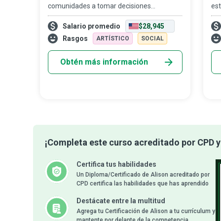
comunidades a tomar decisiones
est
saludables y, de ese modo, las preparan
que
Salario promedio
$28,945
para enfrentar pandemias imprevistas.
ac
Promueven hábitos saludables y brindan a
pri
Rasgos
ARTÍSTICO
SOCIAL
las personas
Obtén más información
¡Completa este curso acreditado por CPD y 
Certifica tus habilidades
Un Diploma/Certificado de Alison acreditado por
CPD certifica las habilidades que has aprendido
Destácate entre la multitud
Agrega tu Certificación de Alison a tu currículum y
mantente por delante de la competencia