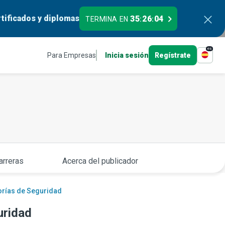
tificados y diplomas
35
26
03
TERMINA EN
:
:
es
Para Empresas
Inicia sesión
Regístrate
arreras
Acerca del publicador
orías de Seguridad
uridad