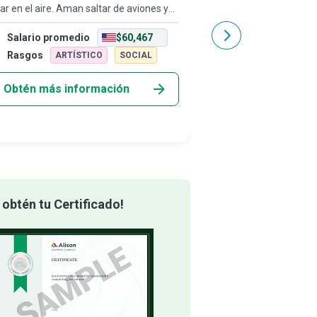
ar en el aire. Aman saltar de aviones y
la ingeniería y también 
 les paguen por hacerlo, mientras
pero su riesgo operativo
Salario promedio
$60,467
Salario promedio
ompañan a quienes se lanzan por
siempre debe mantener
mera vez a sentir la adrenalina del parac
ingenieros en salud y s
Rasgos
Rasgos
ARTÍSTICO
SOCIAL
INVEST
Obtén más información
Obtén más info
obtén tu Certificado!