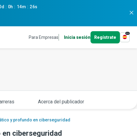
0d
:
0h
:
14m
:
25s
es
Para Empresas
Inicia sesión
Regístrate
arreras
Acerca del publicador
tico y profundo en ciberseguridad
 en ciberseguridad