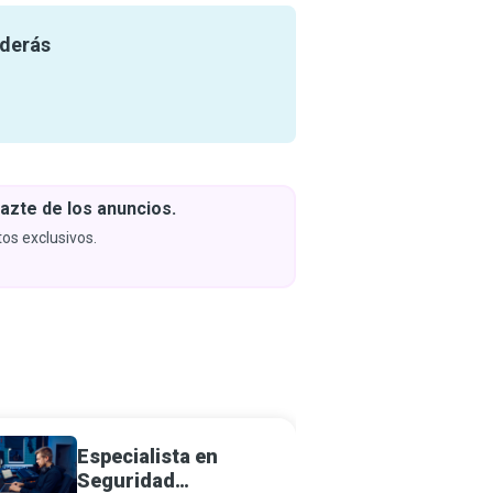
nderás
azte de los anuncios.
Descar
y apren
os exclusivos.
Próximam
Especialista en
Desarr
Seguridad
Chatbo