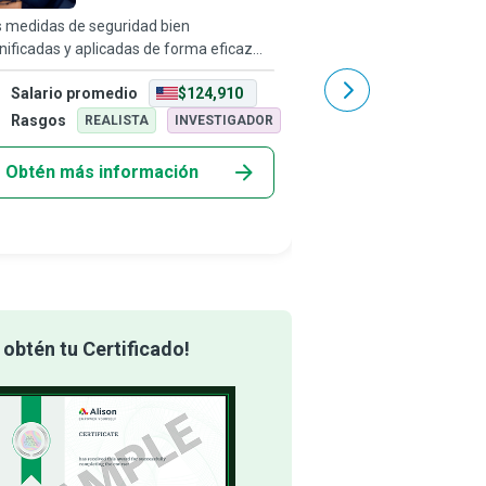
Informática
s medidas de seguridad bien
Detrás de cada agente 
nificadas y aplicadas de forma eficaz
inteligencia artificial, 
 indispensables en ámbitos tan
convertirse en el punto
Salario promedio
$124,910
Salario promedio
ersos como el hogar, la salud, los viajes o
empresa y responder a 
información organizacional. Las
inmediatas de los clien
Rasgos
Rasgos
REALISTA
INVESTIGADOR
REALIS
rsonas que
Obtén más información
Obtén más info
obtén tu Certificado!