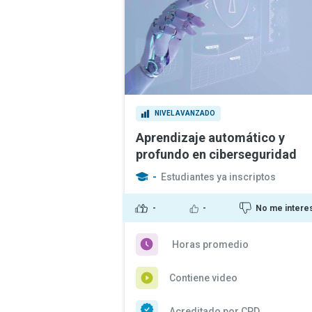
NIVEL AVANZADO
Aprendizaje automático y
profundo en ciberseguridad
-
Estudiantes ya inscriptos
-
-
No me intere
Horas promedio
Contiene video
Acreditado por CPD