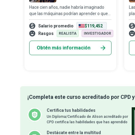
Automático
Hace cien años, nadie habría imaginado
La
que las máquinas podrían aprender o que
pla
la inteligencia no sería exclusiva de los
son
Salario promedio
$119,452
seres humanos. Sin embargo, en la
div
actualidad, un ingeniero en aprendizaje
la 
Rasgos
REALISTA
INVESTIGADOR
autom
pe
Obtén más información
¡Completa este curso acreditado por CPD y 
Certifica tus habilidades
Un Diploma/Certificado de Alison acreditado por
CPD certifica las habilidades que has aprendido
Destácate entre la multitud