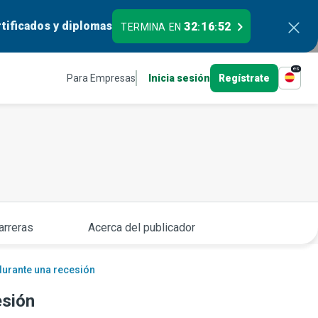
tificados y diplomas
32
16
51
TERMINA EN
:
:
es
Para Empresas
Inicia sesión
Regístrate
arreras
Acerca del publicador
 durante una recesión
esión