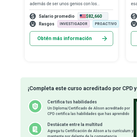
además de ser unos genios con los
esa
números, son persuasivos, agresivos,
me
Salario promedio
$82,660
rápidos de mente y tienen una ética de
mil
trabajo inquebrantable. Trabajan en
cas
Rasgos
INVESTIGADOR
PROACTIVO
situaciones de fus
Obtén más información
¡Completa este curso acreditado por CPD y 
Certifica tus habilidades
Un Diploma/Certificado de Alison acreditado por
CPD certifica las habilidades que has aprendido
Destácate entre la multitud
Agrega tu Certificación de Alison a tu currículum y
mantente por delante de la competencia