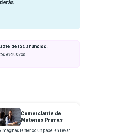
nderás
azte de los anuncios.
Descar
y apren
os exclusivos.
Próximam
Comerciante de
Analis
Materias Primas
Invers
 imaginas teniendo un papel en llevar
Los mercados pueden c