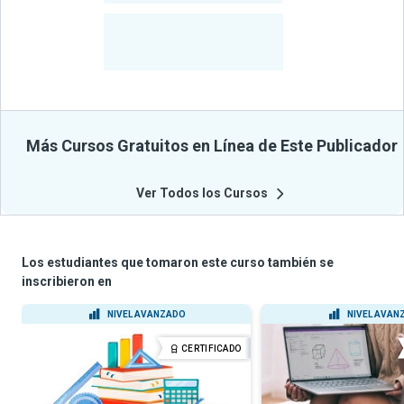
-
Estudiantes
Beneficiados
Con Sus
Cursos
Más Cursos Gratuitos en Línea de Este Publicador
Ver Todos los Cursos
Los estudiantes que tomaron este curso también se
inscribieron en
NIVEL AVANZADO
NIVEL AVAN
CERTIFICADO