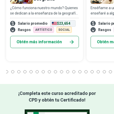
¿Cómo funciona nuestro mundo? Quienes
Enséñame a un
se dedican a la enseñanza de la geografía
enseñaré a alg
desempeñan un papel fundamental al
influencia real
Salario promedio
$23,654
Salario 
buscar una respuesta a esta pregunta, ya
una de ellas 
que se encargan de educar e inspirar a las
que ayuda a lo
Rasgos
Rasgos
ARTÍSTICO
SOCIAL
n
al má
Obtén más información
Obtén m
1
2
3
4
5
6
7
8
9
10
11
12
13
14
15
16
17
18
¡Completa este curso acreditado por
CPD y obtén tu Certificado!