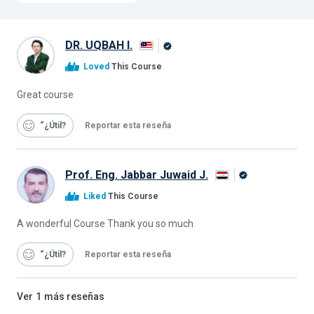
DR. UQBAH I.
Graduado
Loved
This Course
de
Alison
Great course
“¿Útil
Reportar esta reseña
Prof. Eng. Jabbar Juwaid J.
Graduado
Liked
This Course
de
Alison
A wonderful Course Thank you so much
“¿Útil
Reportar esta reseña
Ver
1
más reseñas