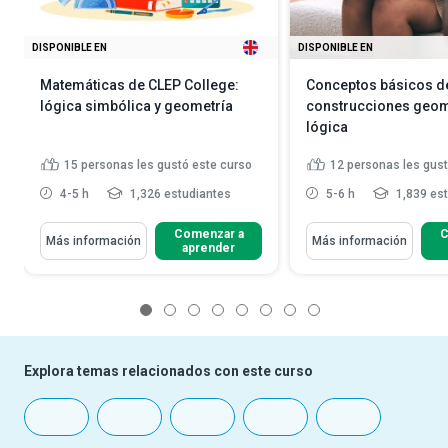
DISPONIBLE EN
DISPONIBLE EN
Matemáticas de CLEP College:
Conceptos básicos d
lógica simbólica y geometría
construcciones geom
lógica
15
personas les gustó este curso
12
personas les gust
4-5 h
1,326 estudiantes
5-6 h
1,839 es
Comenzar a
C
Más información
Más información
aprender
1
2
3
4
5
6
7
8
Explora temas relacionados con este curso