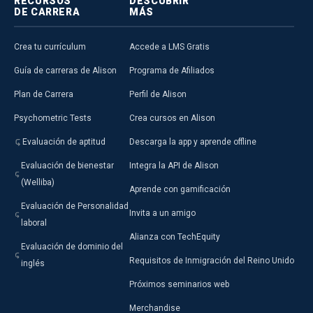
RECURSOS
DESCUBRIR
DE CARRERA
MÁS
Crea tu currículum
Accede a LMS Gratis
Guía de carreras de Alison
Programa de Afiliados
Plan de Carrera
Perfil de Alison
Psychometric Tests
Crea cursos en Alison
Evaluación de aptitud
Descarga la app y aprende offline
Evaluación de bienestar
Integra la API de Alison
(Welliba)
Aprende con gamificación
Evaluación de Personalidad
Invita a un amigo
laboral
Alianza con TechEquity
Evaluación de dominio del
Requisitos de Inmigración del Reino Unido
inglés
Próximos seminarios web
Merchandise