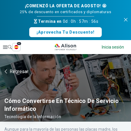
¡COMENZÓ LA OFERTA DE AGOSTO! 🤩
25% de descuento en certificados y diplomaturas
Termina en
0d
:
0h
:
57m
:
55s
¡Aprovecha Tu Descuento!
es
Explorar
Inicia sesión
Regresar
Cómo Convertirse En Técnico De Servicio
Informático
Tecnología de la Información
Aunque para la mayoría de las personas las placas madre, los