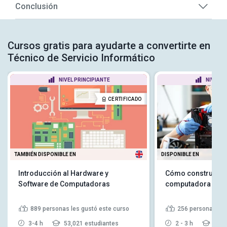
Conclusión
Cursos gratis para ayudarte a convertirte en
Técnico de Servicio Informático
NIVEL PRINCIPIANTE
NIVEL P
CERTIFICADO
TAMBIÉN DISPONIBLE EN
DISPONIBLE EN
Introducción al Hardware y
Cómo construir tu
Software de Computadoras
computadora
889
personas les gustó este curso
256
personas les
3-4 h
53,021 estudiantes
2 - 3 h
15,6