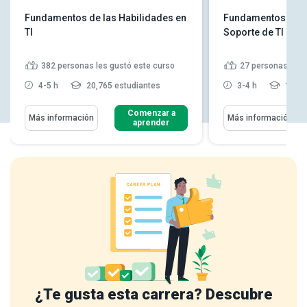
Fundamentos de las Habilidades en
Fundamentos para
TI
Soporte de TI
382
personas les gustó este curso
27
personas les 
4-5 h
20,765 estudiantes
3-4 h
1,804
Comenzar a
Más información
Más información
aprender
¿Te gusta esta carrera? Descubre