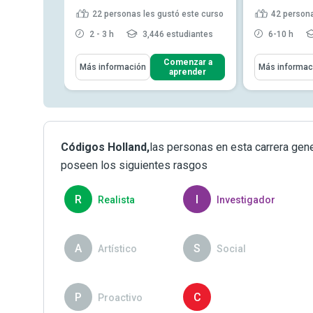
22
personas les gustó este curso
42
persona
tudiantes
2 - 3 h
3,446 estudiantes
6-10 h
Aprenderás Cómo
Aprenderás C
enzar a
Comenzar a
Más información
Más informac
render
aprender
idades de
probar una aplicación Java
r...
Listar y explicar las
funcionalidades del marco
 para
TestNG R...
tes de d...
TestNG Identificar los diferentes
 la
Códigos Holland,
niveles de anotaciones...
las personas en esta carrera gen
er más
y sus aplicaciones Aplicar
poseen los siguientes rasgos
casos de
Leer más
R
I
Realista
Investigador
A
S
Artístico
Social
P
C
Proactivo