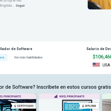
usan programas
rigidas ...
Seguir
llador de Software
Salario de De
$106,46
ava
Ver más habilidades
USA
or de Software? Inscríbete en estos cursos gratis
VEL PRINCIPIANTE
NIVEL PRINCIPIANTE
CERTIFICADO
DIPLOMA