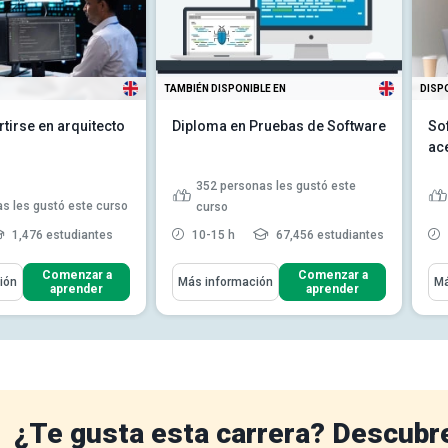
TAMBIÉN DISPONIBLE EN
DISP
irse en arquitecto
Diploma en Pruebas de Software
So
ac
352
personas les gustó este
s les gustó este curso
curso
1,476 estudiantes
10-15 h
67,456 estudiantes
ómo
Aprenderás Cómo
Apr
Comenzar a
Comenzar a
ión
Más información
Má
aprender
aprender
s funciones y deberes
Identificar formas de reducir
tecto de soft...
errores en tu programa de ...
Distinguir entre el proceso de
e y las habilidades y
verificación y validación...
as necesarias ...
Describir el efecto pesticida en
n el campo de la
las pruebas de software
ra de so...
Leer más
Esbozar qué es la prueba de
¿Te gusta esta carrera? Descubr
unidad y cuándo s...
Leer más