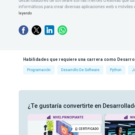
desarrolladores de software son las mentes creativas que 
informáticos para crear diversas aplicaciones web o móviles di
leyendo
Habilidades que requiere una carrera como Desarro
Programación
Desarrollo De Software
Python
J
¿Te gustaría convertirte en Desarrollad
ADO
NIVEL PRINCIPIANTE
NI
DIPLOMA
CERTIFICADO