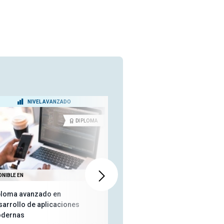
NIVEL AVANZADO
NIVEL INTERMEDIO
DIPLOMA
CERTIFICA
ONIBLE EN
DISPONIBLE EN
ploma avanzado en
Mastering Maven: herramienta
sarrollo de aplicaciones
de compilación de Java
dernas