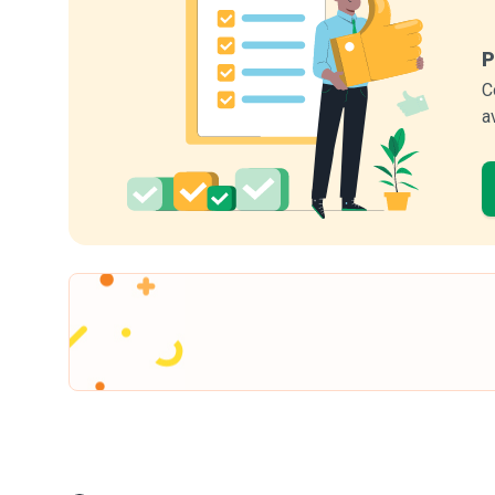
P
C
a