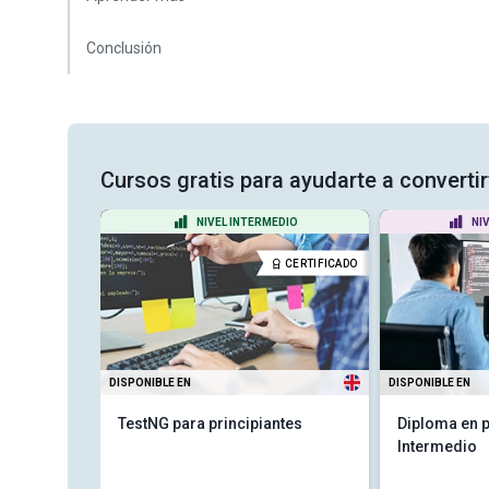
Conclusión
Cursos gratis para ayudarte a converti
ADO
NIVEL INTERMEDIO
NI
CERTIFICADO
CERTIFICADO
DISPONIBLE EN
DISPONIBLE EN
105 -
TestNG para principiantes
Diploma en 
Intermedio