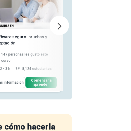
ONIBLE EN
DISPONIBLE EN
ftware seguro: pruebas y
Software seguro: diseño e
eptación
implementación
147
personas les gustó este
122
personas les gustó este
curso
curso
2 - 3 h
8,124 estudiantes
2 - 3 h
7,339 estudiantes
enderás Cómo
Aprenderás Cómo
Comenzar a
Comenzar a
s información
Más información
aprender
aprender
Explicar el papel de las pruebas
Reconozca los beneficios de
de seguridad en la acep...
diseñar la seguridad en las ...
Describa cómo cumplir con los
Explique el proceso de
estándares de calidad para...
modelado de amenazas y
enumere lo...
Indique el proceso para un
análisis de código...
Leer más
Analice el proceso de revisión
del diseño de ...
Leer más
e cómo hacerla