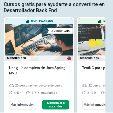
Cursos gratis para ayudarte a convertirte en
Desarrollador Back End
NIVEL AVANZADO
NIVEL 
CERTIFICADO
DISPONIBLE EN
DISPONIBLE EN
Una guía completa de Java Spring
TestNG para princi
MVC
20
personas les gustó este curso
22
personas les 
4-5 h
3,714 estudiantes
2 - 3 h
3,44
Comenzar a
Más información
Más información
aprender