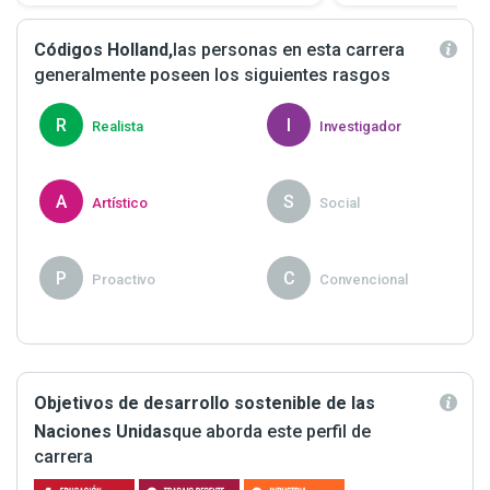
Códigos Holland,
las personas en esta carrera
generalmente poseen los siguientes rasgos
R
I
Realista
Investigador
A
S
Artístico
Social
P
C
Proactivo
Convencional
Objetivos de desarrollo sostenible de las
Naciones Unidas
que aborda este perfil de
carrera