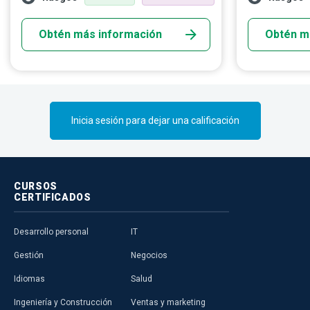
son las mentes creativas que usan
automático co
programas informáticos para crear
capacidad de 
Obtén más información
Obtén m
diversas aplicaciones web o móviles
humano con el
dirigidas al mercado masivo.
memoria de la
programas y a
actuar por sí 
automático, h
recomendacio
Inicia sesión para dejar una calificación
autos que se 
muchos aspect
CURSOS
CERTIFICADOS
Desarrollo personal
IT
Gestión
Negocios
Idiomas
Salud
Ingeniería y Construcción
Ventas y marketing