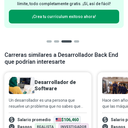
límite, todo completamente gratis. ¡Sí, así de fácil!
¡Crea tu currículum exitoso ahora!
Carreras similares a Desarrollador Back End
que podrían interesarte
Desarrollador de
Software
Un desarrollador es una persona que
Hace cien año
resuelve un problema que no sabes que
que las máqui
tienes, de una manera que no entiendes.
la inteligencia
Más allá de ese comentario en tono de
seres humanos
Salario promedio
$106,460
Salario 
broma, los desarrolladores de software
actualidad, un
Rasgos
Rasgos
REALISTA
INVESTIGADOR