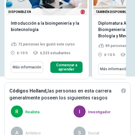
DISPONIBLE EN
TAMBIÉN DISPONIBLE EN
Introducción a la bioingeniería y la
Diplomatura Avan
biotecnología
Bioingeniería: Inte
Biología y Medici
72
personas les gustó este curso
89
personas les 
6-10 h
6,533 estudiantes
6-10 h
10,6
Comenzar a
Más información
Más información
aprender
Códigos Holland,
las personas en esta carrera
generalmente poseen los siguientes rasgos
R
I
Realista
Investigador
A
S
Artístico
Social