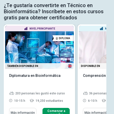
¿Te gustaría convertirte en Técnico en
Bioinformática? Inscríbete en estos cursos
gratis para obtener certificados
NIVEL PRINCIPIANTE
NIVEL
DIPLOMA
TAMBIÉN DISPONIBLE EN
DISPONIBLE EN
Diplomatura en Bioinformática
Comprensión de l
203
personas les gustó este curso
36
personas les 
10-15 h
19,250 estudiantes
6-10 h
5,36
Comenzar a
Más información
Más información