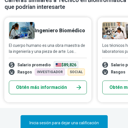
Carreras similares a Técnico en Bioinformática
que podrían interesarte
Ingeniero Biomédico
El cuerpo humano es una obra maestra de
Los técnicos h
la ingeniería y una pieza de arte. Los
laboratorios 
ingenieros biomédicos están a la
tejido humano
vanguardia de nuevos enfoques para
examine un pa
Salario promedio
$89,826
Salario 
comprender de forma lógica la progresión
microscópicas
Rasgos
Rasgos
INVESTIGADOR
SOCIAL
de las enfermedades y desarrollar
papel fundame
estrategias diagnósticas y terapéuticas
crímenes, el d
Obtén más información
Obtén m
innovadoras que mantengan a las
diversas enfe
personas seguras y saludables.
comprensión 
alimentos veg
Inicia sesión para dejar una calificación