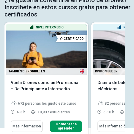
¿Te gustaría convertirte en Piloto de Drones?
Inscríbete en estos cursos gratis para obtener
certificados
NIVEL INTERMEDIO
NIVEL
CERTIFICADO
TAMBIÉN DISPONIBLE EN
DISPONIBLE EN
Vuela Drones como un Profesional
Diseño de baterías
– De Principiante a Intermedio
eléctricos
672
personas les gustó este curso
82
personas les 
4-5 h
18,937 estudiantes
6-10 h
9,41
Comenzar a
Más información
Más información
aprender