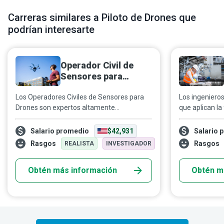
Carreras similares a Piloto de Drones que
podrían interesarte
Operador Civil de
Sensores para
Drones
Los Operadores Civiles de Sensores para
Los ingenieros
Drones son expertos altamente
que aplican la
capacitados que utilizan equipos de última
electricidad,
generación para rastrear y monitorear
electrónica p
Salario promedio
$42,931
Salario 
diversos objetos con fines de percepción
innovadores se
Rasgos
Rasgos
REALISTA
INVESTIGADOR
remota no bélica. Son miembros
sistemas prác
esenciales de la tripulación de vuelo o del
conectado en 
Obtén más información
Obtén m
equipo aéreo.
industrias.