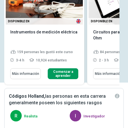
DISPONIBLE EN
DISPONIBLE EN
Instrumentos de medición eléctrica
Circuitos paralelos
Ohm
159
personas les gustó este curso
84
personas les 
3-4 h
10,924 estudiantes
2 - 3 h
4,48
Comenzar a
Más información
Más información
aprender
Códigos Holland,
las personas en esta carrera
generalmente poseen los siguientes rasgos
R
I
Realista
Investigador