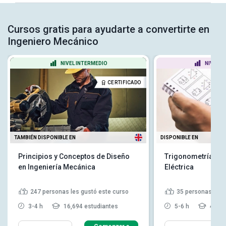
Cursos gratis para ayudarte a convertirte en
Ingeniero Mecánico
NIVEL INTERMEDIO
NIVEL P
CERTIFICADO
TAMBIÉN DISPONIBLE EN
DISPONIBLE EN
Principios y Conceptos de Diseño
Trigonometría en 
en Ingeniería Mecánica
Eléctrica
247
personas les gustó este curso
35
personas les 
3-4 h
16,694 estudiantes
5-6 h
4,732