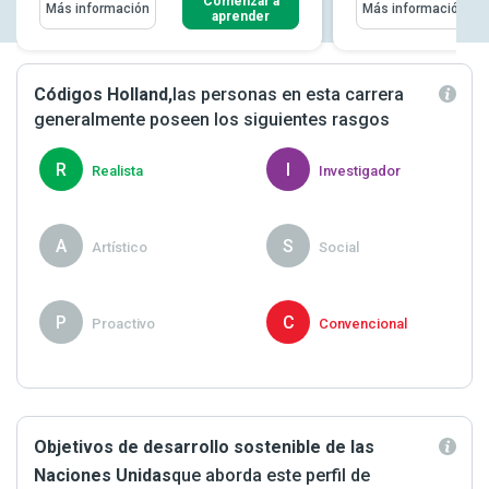
Comenzar a
Más información
Más información
aprender
Códigos Holland,
las personas en esta carrera
generalmente poseen los siguientes rasgos
R
I
Realista
Investigador
A
S
Artístico
Social
P
C
Proactivo
Convencional
Objetivos de desarrollo sostenible de las
Naciones Unidas
que aborda este perfil de