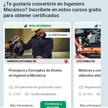
¿Te gustaría convertirte en Ingeniero
Mecánico? Inscríbete en estos cursos gratis
para obtener certificados
NIVEL INTERMEDIO
NIVEL
CERTIFICADO
TAMBIÉN DISPONIBLE EN
DISPONIBLE EN
Principios y Conceptos de Diseño
Motores y control
en Ingeniería Mecánica
vehículos eléctric
247
personas les gustó este curso
58
personas les 
3-4 h
16,694 estudiantes
6-10 h
11,9
Comenzar a
Más información
Más información
aprender