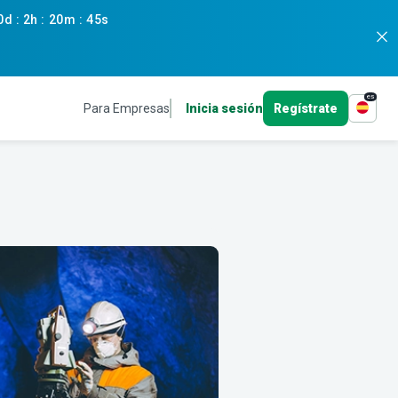
0d
:
2h
:
20m
:
44s
es
Para Empresas
Inicia sesión
Regístrate