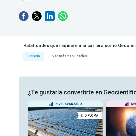
Habilidades que requiere una carrera como Geocient
Ciencia
Ver más habilidades
¿Te gustaría convertirte en Geocientífi
ADO
NIVEL AVANZADO
NI
CERTIFICADO
DIPLOMA