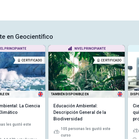
te en Geocientífico
VEL PRINCIPIANTE
NIVEL PRINCIPIANTE
CERTIFICADO
CERTIFICADO
BLE EN
TAMBIÉN DISPONIBLE EN
DISP
biental: La Ciencia
Educación Ambiental:
Cie
Climático
Descripción General de la
qu
Biodiversidad
pr
as les gustó este
105
personas les gustó este
curso