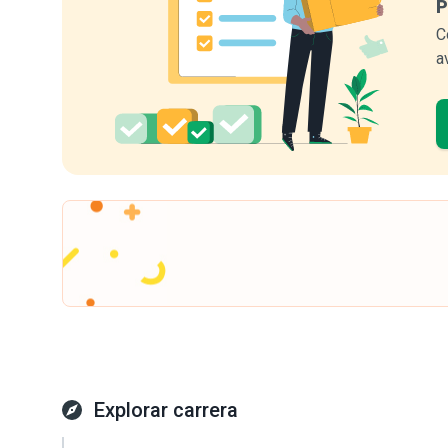
P
C
a
Explorar carrera