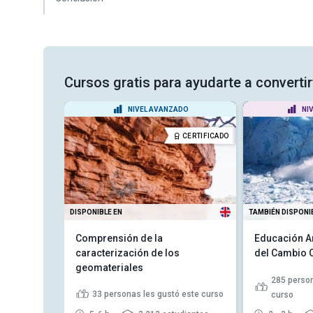
Cursos gratis para ayudarte a convertir
ANTE
NIVEL AVANZADO
NI
CERTIFICADO
CERTIFICADO
DISPONIBLE EN
TAMBIÉN DISPONI
o en
Comprensión de la
Educación Am
caracterización de los
del Cambio 
geomateriales
tó este
285
person
33
personas les gustó este curso
curso