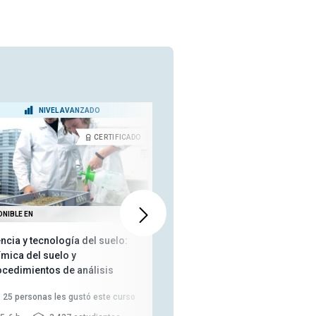
NIVEL AVANZADO
NIVEL PRINCIPIANTE
CERTIFICADO
CERTIFICA
ONIBLE EN
TAMBIÉN DISPONIBLE EN
ncia y tecnología del suelo:
Introducción a la Ciencia de la
ímica del suelo y
Tierra
ocedimientos de análisis
25
personas les gustó este curso
71
personas les gustó este curso