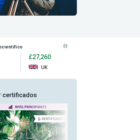
ocientífico
£27,260
UK
r certificados
NIVEL PRINCIPIANTE
NIVEL AVANZADO
CERTIFICADO
CERTIFICA