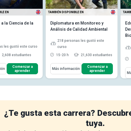
BLE EN
TAMBIÉN DISPONIBLE EN
TAMB
a la Ciencia de la
Diplomatura en Monitoreo y
Ed
Análisis de Calidad Ambiental
De
Bi
218
personas les gustó este
s les gustó este curso
curso
2,608 estudiantes
15-20 h
21,630 estudiantes
ómo
Aprenderás Cómo
Comenzar a
Comenzar a
ión
Más información
Apr
aprender
aprender
Má
las diversas capas de
Describir los parámetros
ra de la Tierra
ambientales de una evaluación
d...
 papel que
n los océanos en la
Explicar las constantes de
partición para diferentes cla...
s diversas capas de
Discutir el monitoreo y
ra d...
Leer más
muestreo ambiental y ...
Leer
¿Te gusta esta carrera? Descubr
más
tuya.