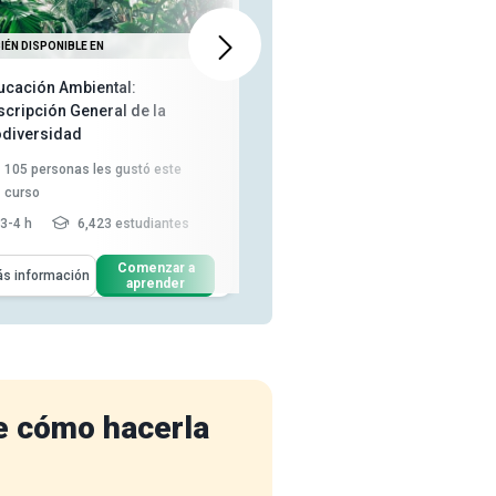
IÉN DISPONIBLE EN
DISPONIBLE EN
ucación Ambiental:
Comprensión de la
scripción General de la
caracterización de los
odiversidad
geomateriales
105
personas les gustó este
33
personas les gustó este curso
curso
5-6 h
3,213 estudiantes
3-4 h
6,423 estudiantes
Aprenderás Cómo
Comenzar a
Más información
enderás Cómo
Comenzar a
aprender
s información
Resuma los principales
aprender
Definir «biodiversidad» y su
problemas relacionados con el
evolución a lo largo de la ...
uso...
Identificar las especies más
Identifique las técnicas para
relacionadas con los humano...
caracterizar los geomateri...
Explicar cómo la biodiversidad
Resuma los conceptos de
apoya nuestro ...
Leer más
caracterización geoté...
Leer
e cómo hacerla
más