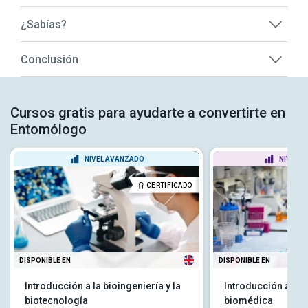
¿Sabías?
Conclusión
Cursos gratis para ayudarte a convertirte en
Entomólogo
NIVEL AVANZADO
NIVEL P
CERTIFICADO
DISPONIBLE EN
DISPONIBLE EN
Introducción a la bioingeniería y la
Introducción a la 
biotecnología
biomédica