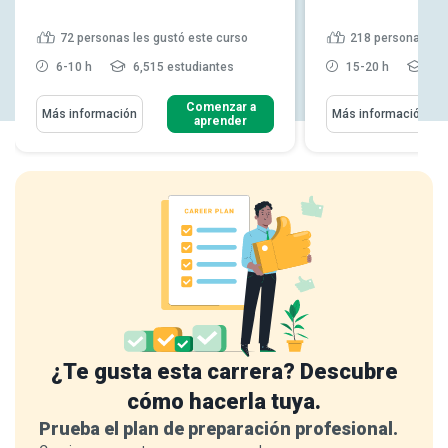
72
personas les gustó este curso
218
personas les
6-10 h
6,515 estudiantes
15-20 h
21,
Comenzar a
Más información
Más información
aprender
¿Te gusta esta carrera? Descubre
cómo hacerla tuya.
Prueba el plan de preparación profesional.