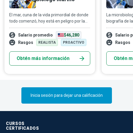
El mar, cuna de la vida primordial de donde
La microbiolog
todo comenzó, hoy está en peligro por la
biografía de l
irresponsabilidad de los humanos. Los
microbiólogos v
biólogos marinos, sin importar su área de
imposible. Es
Salario promedio
$46,280
Salario 
estudio, son quienes valoran ese increíble
entender cómo
Rasgos
Rasgos
REALISTA
PROACTIVO
mundo que existe bajo las olas. Saben que
cómo podemos
la vida es un regalo y se esfuerzan por
Obtén más información
Obtén m
cuidar a todas las especies marinas como
si fueran su propia vida, porque en realidad
lo son.
Inicia sesión para dejar una calificación
CURSOS
CERTIFICADOS