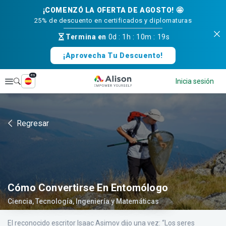
¡COMENZÓ LA OFERTA DE AGOSTO! 🤩
25% de descuento en certificados y diplomaturas
Termina en
0d
:
1h
:
10m
:
18s
¡Aprovecha Tu Descuento!
es
Explorar
Inicia sesión
Regresar
Cómo Convertirse En Entomólogo
Ciencia, Tecnología, Ingeniería y Matemáticas
El reconocido escritor Isaac Asimov dijo una vez: “Los seres