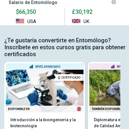
Salario de Entomólogo
$66,350
£30,192
USA
UK
¿Te gustaría convertirte en Entomólogo?
Inscríbete en estos cursos gratis para obtener
certificados
NIVEL AVANZADO
NIVEL P
CERTIFICADO
DISPONIBLE EN
TAMBIÉN DISPONIBLE EN
Introducción a la bioingeniería y la
Diplomatura en Mo
biotecnología
de Calidad Ambien