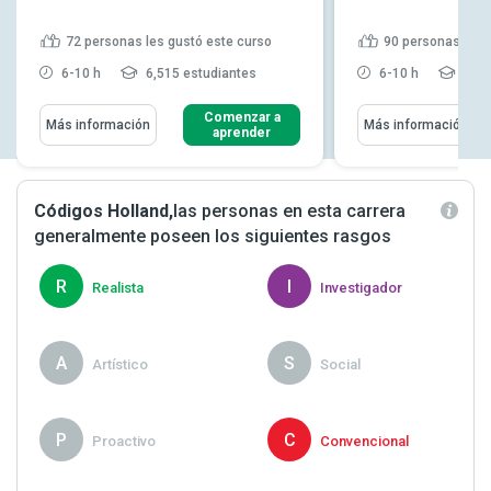
72
personas les gustó este curso
90
personas les 
6-10 h
6,515 estudiantes
6-10 h
15,1
Comenzar a
Más información
Más información
aprender
Códigos Holland,
las personas en esta carrera
generalmente poseen los siguientes rasgos
R
I
Realista
Investigador
A
S
Artístico
Social
P
C
Proactivo
Convencional