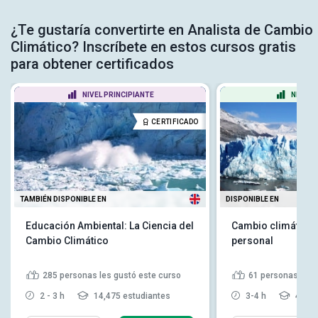
¿Te gustaría convertirte en Analista de Cambio
Climático? Inscríbete en estos cursos gratis
para obtener certificados
NIVEL PRINCIPIANTE
NIVEL 
CERTIFICADO
TAMBIÉN DISPONIBLE EN
DISPONIBLE EN
Educación Ambiental: La Ciencia del
Cambio climático 
Cambio Climático
personal
285
personas les gustó este curso
61
personas les 
2 - 3 h
14,475 estudiantes
3-4 h
4,314