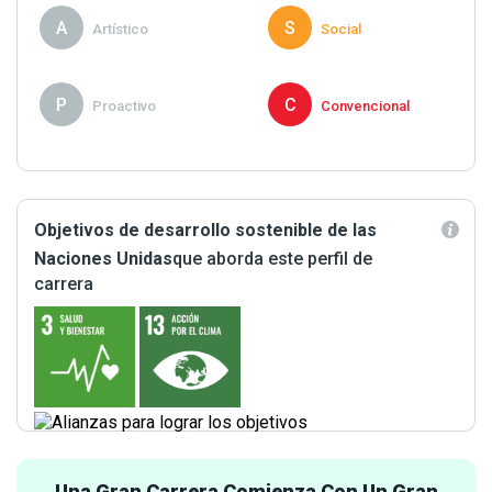
A
S
Artístico
Social
P
C
Proactivo
Convencional
Objetivos de desarrollo sostenible de las
Naciones Unidas
que aborda este perfil de
carrera
Una Gran Carrera Comienza Con Un Gran