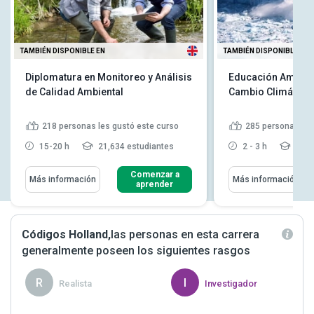
TAMBIÉN DISPONIBLE EN
TAMBIÉN DISPONIBLE EN
Diplomatura en Monitoreo y Análisis
Educación Ambienta
de Calidad Ambiental
Cambio Climático
218
personas les gustó este curso
285
personas les
15-20 h
21,634 estudiantes
2 - 3 h
14,4
Comenzar a
Más información
Más información
aprender
Códigos Holland,
las personas en esta carrera
generalmente poseen los siguientes rasgos
R
I
Realista
Investigador