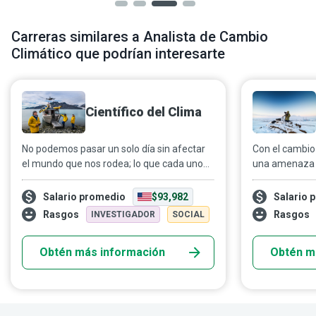
Carreras similares a Analista de Cambio
Climático que podrían interesarte
Científico del Clima
No podemos pasar un solo día sin afectar
Con el cambio
el mundo que nos rodea; lo que cada uno
una amenaza c
de nosotros hace marca la diferencia. Los
necesitamos g
científicos del clima analizan a fondo los
batalla... nec
Salario promedio
$93,982
Salario 
datos disponibles para elaborar informes
comprendan el
Rasgos
Rasgos
INVESTIGADOR
SOCIAL
sobre las tendencias e impactos climáticos,
cambio climát
con el fin de ayudarnos a decidir qué tipo
y restaurativ
Obtén más información
Obtén m
de diferencia queremos lograr.
climatólogos.