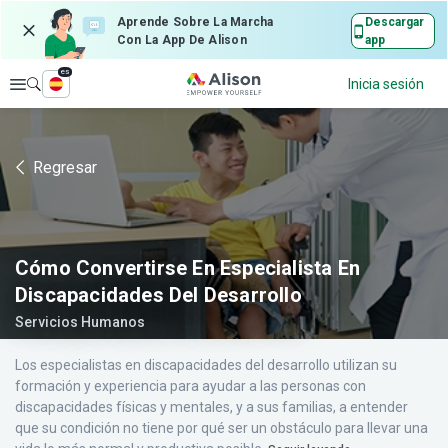
Aprende Sobre La Marcha
Descargar
Con La App De Alison
app
es
Explorar
Inicia sesión
Regresar
Cómo Convertirse En Especialista En
Discapacidades Del Desarrollo
Servicios Humanos
Los especialistas en discapacidades del desarrollo utilizan su
formación y experiencia para ayudar a las personas con
discapacidades físicas y mentales, y a sus familias, a entender
que su condición no tiene por qué ser un obstáculo para llevar una