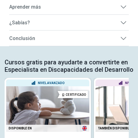
Aprender más
¿Sabías?
Conclusión
Cursos gratis para ayudarte a convertirte en
Especialista en Discapacidades del Desarrollo
NIVEL AVANZADO
NIVEL P
CERTIFICADO
DISPONIBLE EN
TAMBIÉN DISPONIBLE EN