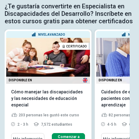
¿Te gustaría convertirte en Especialista en
Discapacidades del Desarrollo? Inscríbete en
estos cursos gratis para obtener certificados
NIVEL AVANZADO
NIVEL
CERTIFICADO
DISPONIBLE EN
DISPONIBLE EN
Cómo manejar las discapacidades
Cuidados de enfe
y las necesidades de educación
pacientes con pr
especial
aprendizaje
203
personas les gustó este curso
82
personas les 
2 - 3 h
7,572 estudiantes
4-5 h
6,122
Comenzar a
Más información
Más información