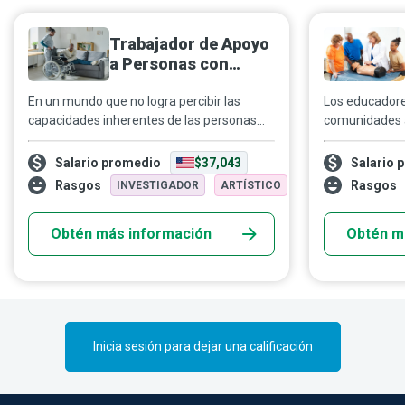
Trabajador de Apoyo
a Personas con
Discapacidad
En un mundo que no logra percibir las
Los educadore
capacidades inherentes de las personas
comunidades 
con discapacidad, los trabajadores de
saludables y, 
apoyo a personas con discapacidad
para enfrenta
Salario promedio
$37,043
Salario 
cumplen el rol de compañeros,
Promueven háb
Rasgos
Rasgos
INVESTIGADOR
ARTÍSTICO
orientadores, educadores y facilitadores de
las personas 
relaciones para ayudar a sus clientes a
para superar y
Obtén más información
Obtén m
encontrar realización personal.
Inicia sesión para dejar una calificación