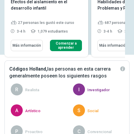
Efectos del aislamiento en el
Habilidades de Re
desarrollo infantil
Problemas y Pensa
27
personas les gustó este curso
687
personas les
3-4 h
1,079 estudiantes
3-4 h
39,28
Comenzar a
Más información
Más información
aprender
Códigos Holland,
las personas en esta carrera
generalmente poseen los siguientes rasgos
R
I
Realista
Investigador
A
S
Artístico
Social
P
C
Proactivo
Convencional