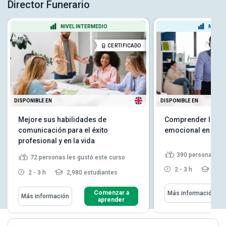
Director Funerario
NIVEL INTERMEDIO
NIVEL
CERTIFICADO
DISPONIBLE EN
DISPONIBLE EN
Mejore sus habilidades de
Comprender la int
comunicación para el éxito
emocional en el lu
profesional y en la vida
390
personas les
72
personas les gustó este curso
2 - 3 h
9,27
2 - 3 h
2,980 estudiantes
Comenzar a
Más información
Más información
aprender