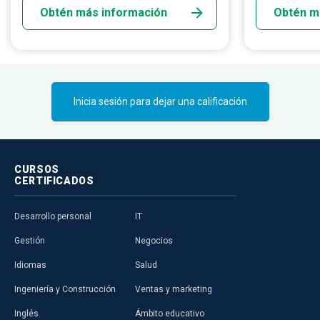
Obtén más información
Obtén m
ayudan a los c
riesgos de inf
otros aspectos
propiedad inte
Inicia sesión para dejar una calificación
CURSOS
CERTIFICADOS
Desarrollo personal
IT
Gestión
Negocios
Idiomas
Salud
Ingeniería y Construcción
Ventas y marketing
Inglés
Ámbito educativo