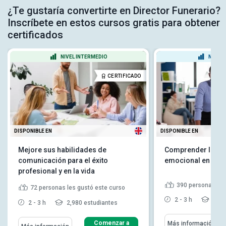
¿Te gustaría convertirte en Director Funerario?
Inscríbete en estos cursos gratis para obtener
certificados
NIVEL INTERMEDIO
NIVEL
CERTIFICADO
DISPONIBLE EN
DISPONIBLE EN
Mejore sus habilidades de
Comprender la int
comunicación para el éxito
emocional en el lu
profesional y en la vida
390
personas les
72
personas les gustó este curso
2 - 3 h
9,27
2 - 3 h
2,980 estudiantes
Comenzar a
Más información