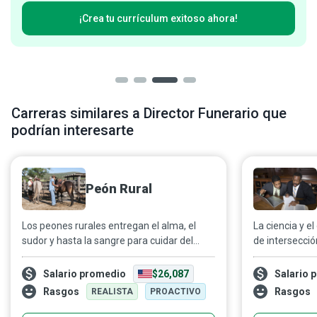
¡Crea tu currículum exitoso ahora!
Carreras similares a Director Funerario que
podrían interesarte
Peón Rural
Los peones rurales entregan el alma, el
La ciencia y e
sudor y hasta la sangre para cuidar del
de intersecció
ganado en el campo, de modo que los
es uno de los
animales sanos y bien alimentados puedan
abogado de pa
Salario promedio
$26,087
Salario 
venderse con fines de lucro.
formación cien
Rasgos
Rasgos
REALISTA
PROACTIVO
jurídica recib
legal especial