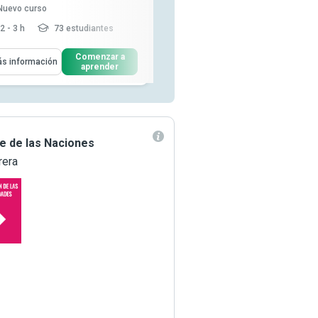
Nuevo curso
curso
2 - 3 h
73 estudiantes
3-4 h
10,819 estudiantes
enderás Cómo
Aprenderás Cómo
Comenzar a
Comenzar a
s información
Más información
aprender
aprender
Definir las necesidades
universales que impulsan el
comp...
Explicar cómo usar el análisis
transaccional durante las...
le de las Naciones
Discutir la importancia de la
motivación de l...
Leer más
rera