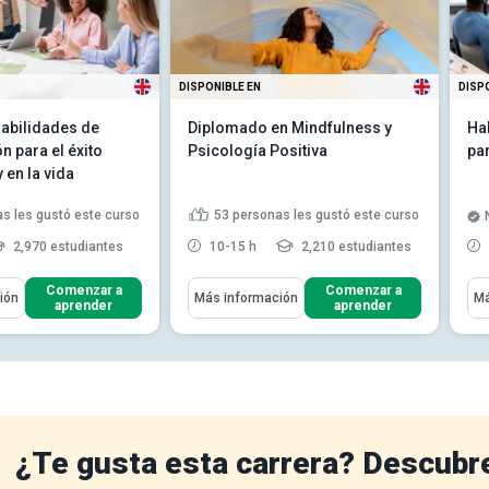
DISPONIBLE EN
DISP
abilidades de
Diplomado en Mindfulness y
Ha
 para el éxito
Psicología Positiva
pa
 en la vida
s les gustó este curso
53
personas les gustó este curso
2,970 estudiantes
10-15 h
2,210 estudiantes
ómo
Aprenderás Cómo
Apr
Comenzar a
Comenzar a
ión
Más información
Má
aprender
aprender
icación efectiva y
rategias para mej...
ión no verbal para
onexiones más sóli...
ersuasivas y las
s de cue...
Leer más
¿Te gusta esta carrera? Descubr