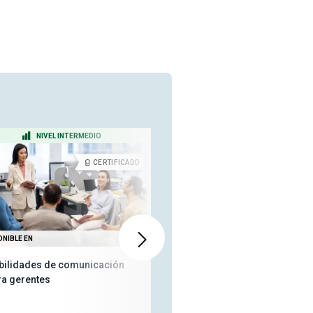
NIVEL INTERMEDIO
NIVEL PRINCIPIANTE
CERTIFICADO
CERTIFICA
ONIBLE EN
TAMBIÉN DISPONIBLE EN
bilidades de comunicación
Cómo tratar con personas y
ra gerentes
situaciones difíciles
426
personas les gustó este