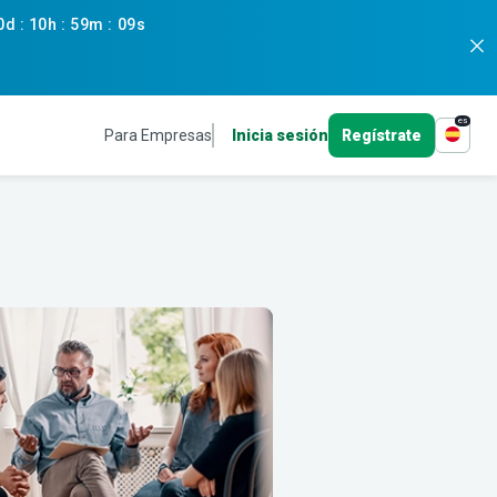
0d
:
10h
:
59m
:
08s
es
Para Empresas
Inicia sesión
Regístrate