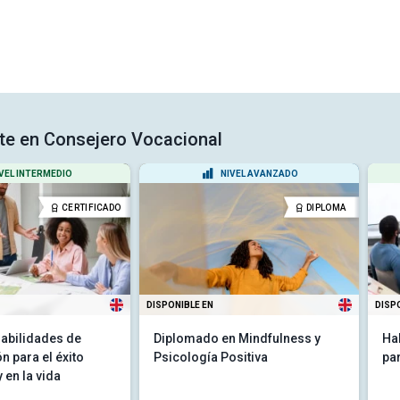
rte en Consejero Vocacional
VEL INTERMEDIO
NIVEL AVANZADO
CERTIFICADO
DIPLOMA
DISPONIBLE EN
DISP
abilidades de
Diplomado en Mindfulness y
Ha
 para el éxito
Psicología Positiva
pa
 en la vida