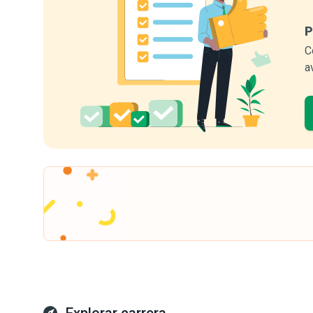
P
C
a