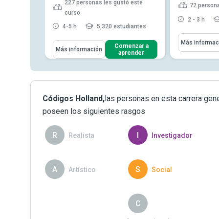
227
personas les gustó este
 este curso
72
persona
curso
diantes
2 - 3 h
4-5 h
5,320 estudiantes
Aprenderás C
enzar a
Más informac
Aprenderás Cómo
render
Comenzar a
Más información
una comun
aprender
Identificar las causas del bajo
aplicar est
rendimiento y diseñar en...
comunicac
Describir técnicas de
fomentar c
empoderamiento para fomentar
técnicas p
la co...
Códigos Holland,
las personas en esta carrera gen
estrategia
Describir técnicas de refuerzo
poseen los siguientes rasgos
positivo para ...
Leer más
R
I
Realista
Investigador
A
S
Artístico
Social
P
C
Proactivo