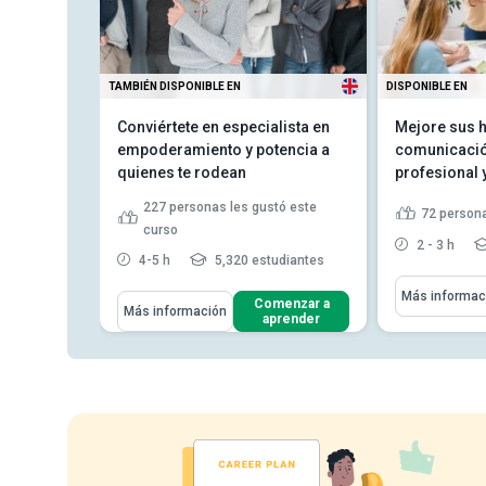
TAMBIÉN DISPONIBLE EN
DISPONIBLE EN
Aprende
Conviértete en especialista en
Mejore sus h
para
empoderamiento y potencia a
comunicación
quienes te rodean
profesional y
tó este
227
personas les gustó este
72
persona
curso
2 - 3 h
studiantes
4-5 h
5,320 estudiantes
Aprenderás C
Más informac
Aprenderás Cómo
enzar a
Comenzar a
Más información
una comun
render
aprender
Identificar las causas del bajo
aplicar est
rendimiento y diseñar en...
comunicac
Describir técnicas de
fomentar c
empoderamiento para fomentar
técnicas p
la co...
estrategia
Describir técnicas de refuerzo
positivo para ...
Leer más