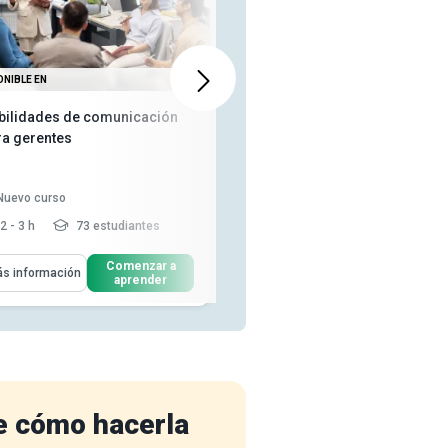
ONIBLE EN
TAMBIÉN DISPONIBLE EN
bilidades de comunicación
Cómo tratar con personas y
ra gerentes
situaciones difíciles
426
personas les gustó este
Nuevo curso
curso
2 - 3 h
73 estudiantes
3-4 h
10,819 estudiantes
enderás Cómo
Aprenderás Cómo
Comenzar a
Comenzar a
s información
Más información
aprender
aprender
Definir las necesidades
universales que impulsan el
comp...
Explicar cómo usar el análisis
transaccional durante las...
Discutir la importancia de la
motivación de l...
Leer más
e cómo hacerla