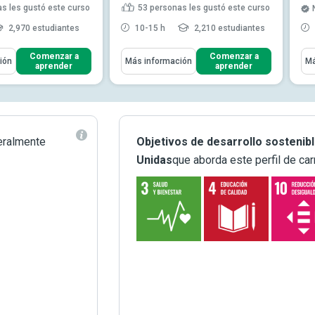
s les gustó este curso
53
personas les gustó este curso
2,970 estudiantes
10-15 h
2,210 estudiantes
ómo
Aprenderás Cómo
Apr
Comenzar a
Comenzar a
ión
Más información
Má
aprender
aprender
icación efectiva y
rategias para mej...
ión no verbal para
onexiones más sóli...
ersuasivas y las
eralmente
Objetivos de desarrollo sostenib
s de cue...
Leer más
Unidas
que aborda este perfil de car