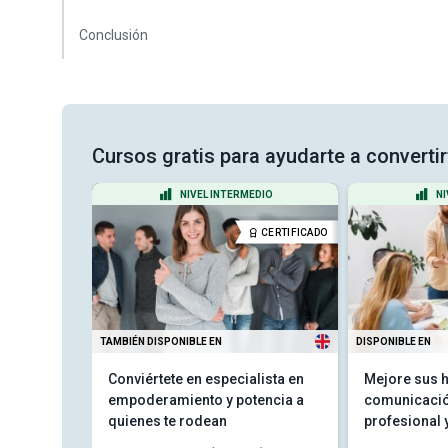
Conclusión
Cursos gratis para ayudarte a converti
ANTE
NIVEL INTERMEDIO
NI
CERTIFICADO
CERTIFICADO
TAMBIÉN DISPONIBLE EN
DISPONIBLE EN
 y
Conviértete en especialista en
Mejore sus h
empoderamiento y potencia a
comunicación
quienes te rodean
profesional y