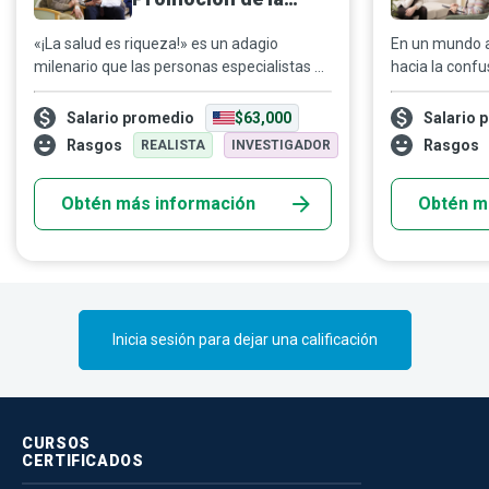
Salud
«¡La salud es riqueza!» es un adagio
En un mundo a
milenario que las personas especialistas en
hacia la confus
promoción de la salud se esfuerzan por
entrenadores 
convertir en realidad para toda su
clientes a “com
Salario promedio
$63,000
Salario 
comunidad y más allá. Su labor de
profundamente
Rasgos
Rasgos
REALISTA
INVESTIGADOR
concientización y compromiso contribuye
cultivar la ale
en gran medida a la implementación de
la vida” y así 
Obtén más información
Obtén m
leyes sanitarias que motivan a la sociedad
sociedad en g
a aspirar a su versión más saludable.
Inicia sesión para dejar una calificación
CURSOS
CERTIFICADOS