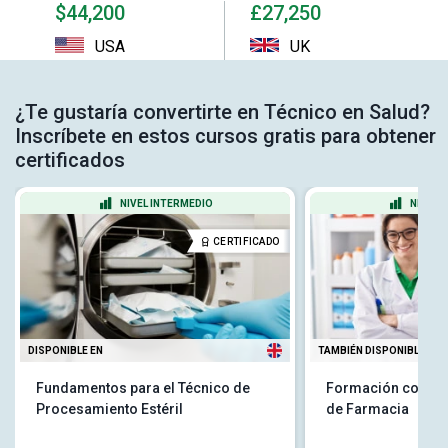
$44,200
£27,250
USA
UK
¿Te gustaría convertirte en Técnico en Salud?
Inscríbete en estos cursos gratis para obtener
certificados
NIVEL INTERMEDIO
NIVEL 
CERTIFICADO
DISPONIBLE EN
TAMBIÉN DISPONIBLE EN
Fundamentos para el Técnico de
Formación como P
Procesamiento Estéril
de Farmacia