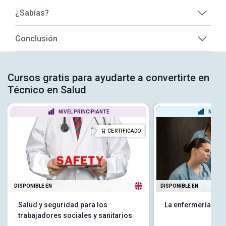
¿Sabías?
Conclusión
Cursos gratis para ayudarte a convertirte en
Técnico en Salud
NIVEL PRINCIPIANTE
NIVEL
CERTIFICADO
DISPONIBLE EN
DISPONIBLE EN
Salud y seguridad para los
La enfermería en l
trabajadores sociales y sanitarios