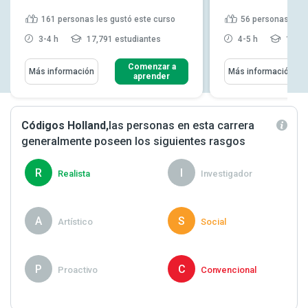
161
personas les gustó este curso
56
personas les 
3-4 h
17,791 estudiantes
4-5 h
1,970
Comenzar a
Más información
Más información
aprender
Códigos Holland,
las personas en esta carrera
generalmente poseen los siguientes rasgos
R
I
Realista
Investigador
A
S
Artístico
Social
P
C
Proactivo
Convencional