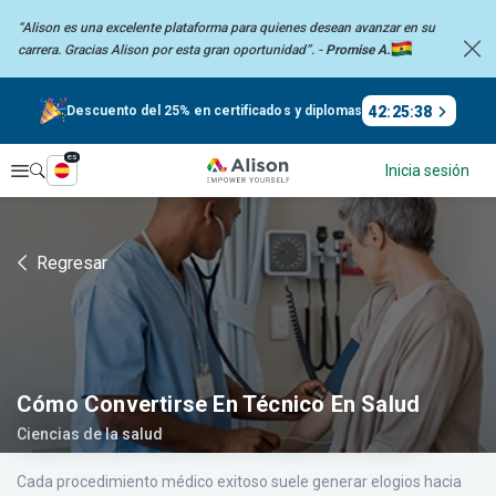
“Alison es una excelente plataforma para quienes desean avanzar en su
carrera.
Gracias Alison por esta gran oportunidad”. -
Promise A.
42
:
25
:
37
Descuento del 25% en certificados y diplomas
es
Explorar
Inicia sesión
Regresar
Cómo Convertirse En Técnico En Salud
Ciencias de la salud
Cada procedimiento médico exitoso suele generar elogios hacia