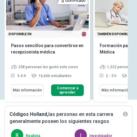
CERTIFICADO
DISPONIBLE EN
TAMBIÉN DISPONIBLE EN
Pasos sencillos para convertirse en
Formación para R
recepcionista médica
Médica
238
personas les gustó este curso
1,322
personas l
3-4 h
16,646 estudiantes
2 - 3 h
33,9
Comenzar a
Más información
Más información
aprender
Códigos Holland,
las personas en esta carrera
generalmente poseen los siguientes rasgos
R
I
Realista
Investigador