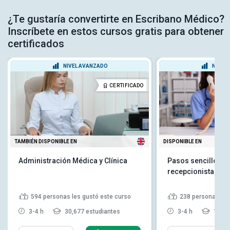
¿Te gustaría convertirte en Escribano Médico?
Inscríbete en estos cursos gratis para obtener
certificados
NIVEL AVANZADO
NIVEL
CERTIFICADO
TAMBIÉN DISPONIBLE EN
DISPONIBLE EN
Administración Médica y Clínica
Pasos sencillos pa
recepcionista mé
594
personas les gustó este curso
238
personas les
3-4 h
30,677 estudiantes
3-4 h
16,64