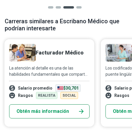
Carreras similares a Escribano Médico que
podrían interesarte
Facturador Médico
La atención al detalle es una de las
Los codificad
habilidades fundamentales que comparten
puente lingüíst
los profesionales de la salud. Los
compañías de 
facturadores médicos, comprometidos con
gubernamenta
Salario promedio
$30,701
Salario 
simplificar los procedimientos sanitarios
alrededor del
Rasgos
Rasgos
REALISTA
SOCIAL
para los pacientes, aplican su experiencia
los expedient
en sistemas de facturación electrónicos y
alfanuméricos
Obtén más información
Obtén m
en papel para encargarse cuidadosamente
que las recla
de procesar, presentar y hacer seguimiento
debidamente 
de reclamaciones a compañías de seguros,
lo que facilita la recepción de pagos por