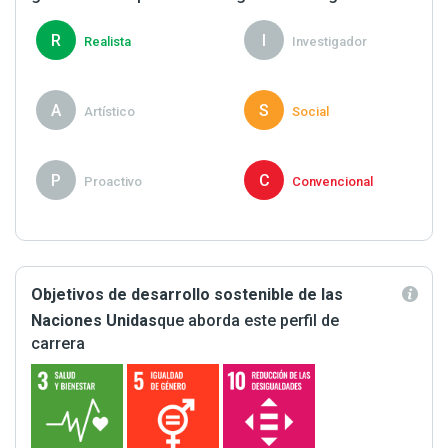
R
I
Realista
Investigador
A
S
Artístico
Social
P
C
Proactivo
Convencional
Objetivos de desarrollo sostenible de las
Naciones Unidas
que aborda este perfil de
carrera