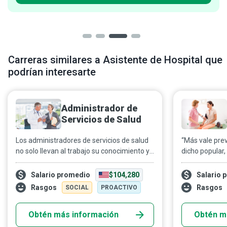
Carreras similares a Asistente de Hospital que
podrían interesarte
Administrador de
Servicios de Salud
Los administradores de servicios de salud
“Más vale prev
no solo llevan al trabajo su conocimiento y
dicho popular,
experiencia, también sus valores. Son
la seguridad e
fieles a sí mismos y encuentran fuerza en
diversos, ya s
Salario promedio
$104,280
Salario 
sus convicciones; son líderes auténticos y
plantas de ma
Rasgos
Rasgos
SOCIAL
PROACTIVO
valientes, con el poder de mejorar su lugar
numerosos rie
de trabajo.
productos quí
Obtén más información
Obtén m
humanos e inc
computadora, 