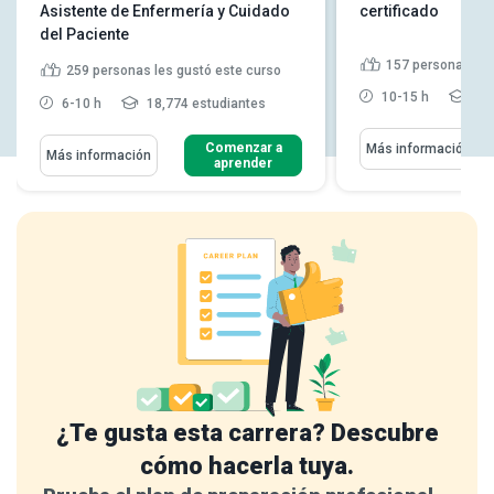
Asistente de Enfermería y Cuidado
certificado
del Paciente
157
personas les
259
personas les gustó este curso
10-15 h
7,8
6-10 h
18,774 estudiantes
Comenzar a
Más información
Más información
aprender
¿Te gusta esta carrera? Descubre
cómo hacerla tuya.