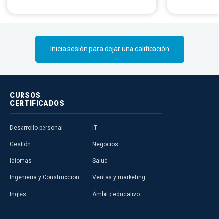
ocupacional c
en la prevenci
atención de l
heridos o enf
Inicia sesión para dejar una calificación
relacionadas 
CURSOS
CERTIFICADOS
Desarrollo personal
IT
Gestión
Negocios
Idiomas
Salud
Ingeniería y Construcción
Ventas y marketing
Inglés
Ámbito educativo