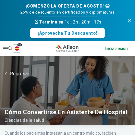
¡COMENZÓ LA OFERTA DE AGOSTO! 🤩
25% de descuento en certificados y diplomaturas
Termina en
1d
:
2h
:
20m
:
16s
¡Aprovecha Tu Descuento!
es
Explorar
Inicia sesión
Regresar
Cómo Convertirse En Asistente De Hospital
Ciencias de la salud
Cuando los pacientes ingresan a un centro médico, reciben