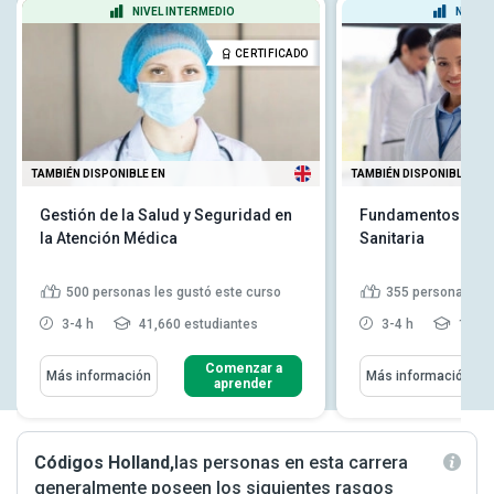
NIVEL INTERMEDIO
NIVEL
CERTIFICADO
TAMBIÉN DISPONIBLE EN
TAMBIÉN DISPONIBLE EN
Gestión de la Salud y Seguridad en
Fundamentos de l
la Atención Médica
Sanitaria
500
personas les gustó este curso
355
personas les
3-4 h
41,660 estudiantes
3-4 h
13,57
Comenzar a
Más información
Más información
aprender
Códigos Holland,
las personas en esta carrera
generalmente poseen los siguientes rasgos