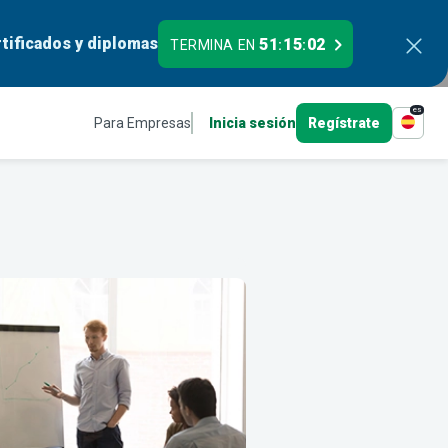
tificados y diplomas
51
15
01
TERMINA EN
:
:
es
Para Empresas
Inicia sesión
Regístrate