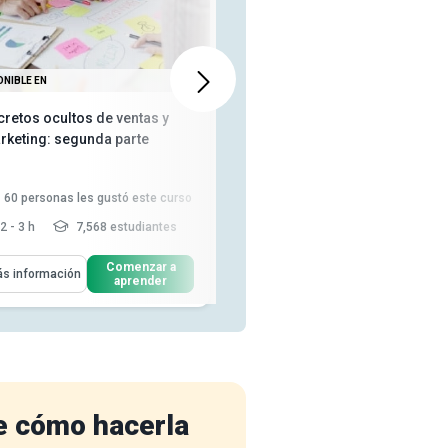
ONIBLE EN
DISPONIBLE EN
cretos ocultos de ventas y
Secretos ocultos de ventas y
rketing: segunda parte
marketing: cuarta parte
60
personas les gustó este curso
78
personas les gustó este curso
2 - 3 h
7,568 estudiantes
2 - 3 h
8,228 estudiantes
enderás Cómo
Aprenderás Cómo
Comenzar a
Comenzar a
s información
Más información
aprender
aprender
Describa cómo utilizar
Describir cómo tratar las
herramientas y técnicas
objeciones de los clientes de ...
específic...
Explicar las técnicas de venta
Describa cómo tratar las
más avanzadas utilizadas ...
objeciones de los clientes de f...
Describir cómo hacer que los
Explica la psicología oculta de
clientes le comp...
Leer más
la venta y el...
Leer más
e cómo hacerla