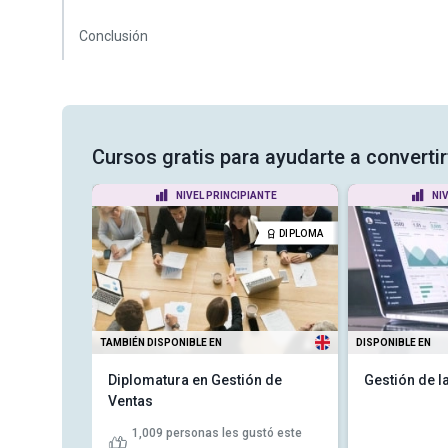
Conclusión
Cursos gratis para ayudarte a converti
ANTE
NIVEL PRINCIPIANTE
NI
CERTIFICADO
DIPLOMA
TAMBIÉN DISPONIBLE EN
DISPONIBLE EN
a el
Diplomatura en Gestión de
Gestión de l
ial
Ventas
1,009
personas les gustó este