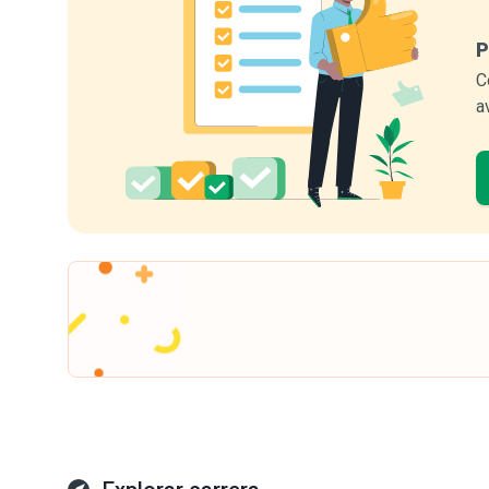
P
C
a