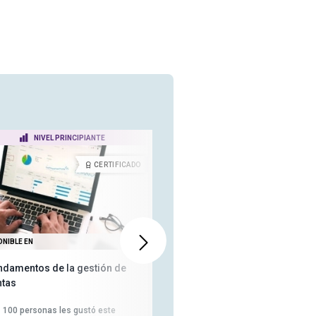
NIVEL PRINCIPIANTE
NIVEL INTERMEDIO
CERTIFICADO
CERTIFICA
ONIBLE EN
DISPONIBLE EN
ndamentos de la gestión de
Estrategias de marketing:
ntas
previsión de ventas y estudios
de casos
100
personas les gustó este