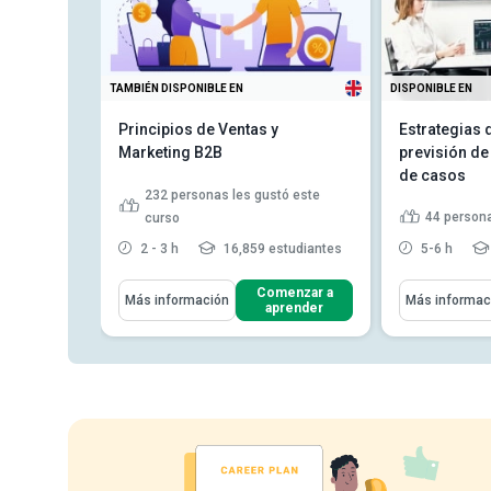
TAMBIÉN DISPONIBLE EN
DISPONIBLE EN
llo
Principios de Ventas y
Estrategias 
tas B2B
Marketing B2B
previsión de
de casos
tó este
232
personas les gustó este
44
persona
curso
tudiantes
2 - 3 h
16,859 estudiantes
5-6 h
Aprenderás Cómo
Aprenderás C
enzar a
Comenzar a
Más información
Más informac
render
aprender
llo
Definir el papel de las ventas y
Describa q
tas
el marketing B2B en una...
mercado
Explicar el proceso de ventas y
Identifique
mercado
marketing de empresa a e...
métodos de
cas...
mercad...
Explicar los procesos
 ideal
colaborativos que utili...
Leer
Explique 
 más
más
cambiando 
Leer más