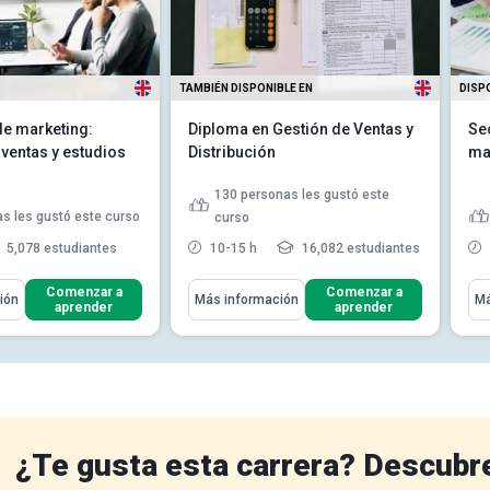
TAMBIÉN DISPONIBLE EN
DISP
de marketing:
Diploma en Gestión de Ventas y
Se
 ventas y estudios
Distribución
ma
130
personas les gustó este
s les gustó este curso
curso
5,078 estudiantes
10-15 h
16,082 estudiantes
ómo
Aprenderás Cómo
Apr
Comenzar a
Comenzar a
ión
Más información
Má
aprender
aprender
ué es el control del
Definir la relación entre la
gestión de ventas y otras f...
 los diferentes
Explicar la influencia dominante
 control del
de los fabricantes a pe...
Discutir la supremacía de la
cómo están
producción o fab...
Leer más
los gastos del ...
¿Te gusta esta carrera? Descubr