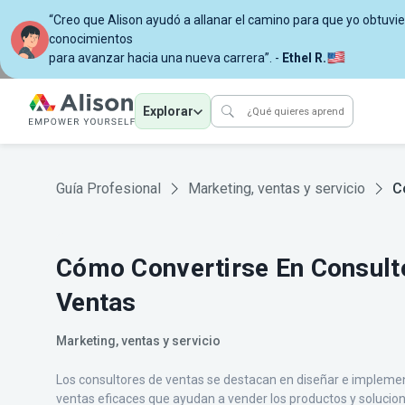
“Creo que Alison ayudó a allanar el camino para que yo obtuvi
conocimientos
para avanzar hacia una nueva carrera”. -
Ethel R.
Explorar
Guía Profesional
Marketing, ventas y servicio
C
Cómo Convertirse En Consult
Ventas
Marketing, ventas y servicio
Los consultores de ventas se destacan en diseñar e implemen
ventas eficaces que ayudan a vender los productos y soluci