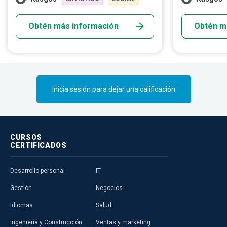
conjunto de habilidades múltiples,
experiencias di
producen contenido atractivo que
Obtén más información
Obtén m
comercializa ideas, productos y servicios
para ayudar a las empresas a alcanzar sus
objetivos.
Inicia sesión para dejar una calificación
CURSOS
CERTIFICADOS
Desarrollo personal
IT
Gestión
Negocios
Idiomas
Salud
Ingeniería y Construcción
Ventas y marketing