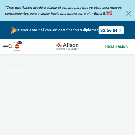
“Creo que Alison ayudó a allanar el camino para que yo obtuviera nuevos
conocimientos
para avanzar hacia una nueva carrera”. -
Ethel R.
32
:
56
:
04
Descuento del 25% en certificados y diplomas
es
Explorar
Inicia sesión
Regresar