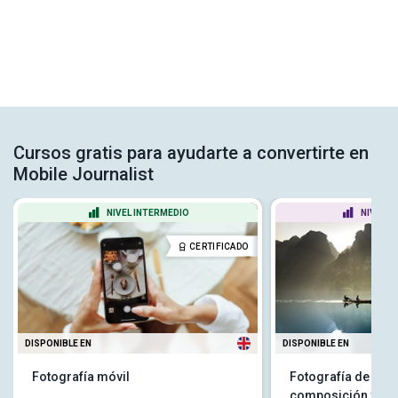
Cursos gratis para ayudarte a convertirte en
Mobile Journalist
NIVEL INTERMEDIO
NIVEL P
CERTIFICADO
DISPONIBLE EN
DISPONIBLE EN
Fotografía móvil
Fotografía de pais
composición y ed