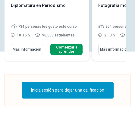
Diplomatura en Periodismo
Fotografía móvil
734
personas les gustó este curso
354
personas les
10-15 h
90,558 estudiantes
2 - 3 h
45,1
Comenzar a
Más información
Más información
aprender
Inicia sesión para dejar una calificación