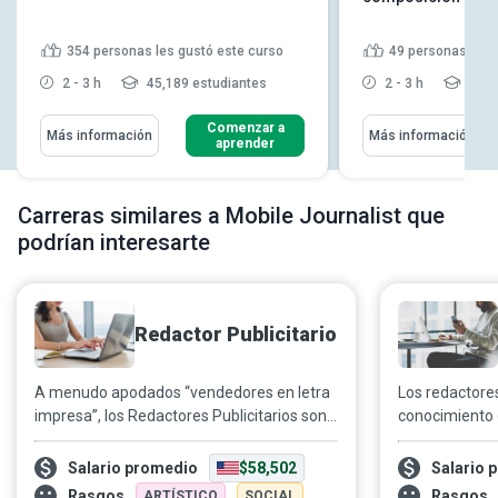
354
personas les gustó este curso
49
personas les 
2 - 3 h
45,189 estudiantes
2 - 3 h
7,23
Comenzar a
Más información
Más información
aprender
Carreras similares a Mobile Journalist que
podrían interesarte
Redactor Publicitario
A menudo apodados “vendedores en letra
Los redactore
impresa”, los Redactores Publicitarios son
conocimiento d
la mente creativa y las manos tras los
forma en que 
textos en material promocional a través de
según el cont
Salario promedio
$58,502
Salario 
diversos canales de medios. Con un
claro y concis
Rasgos
Rasgos
ARTÍSTICO
SOCIAL