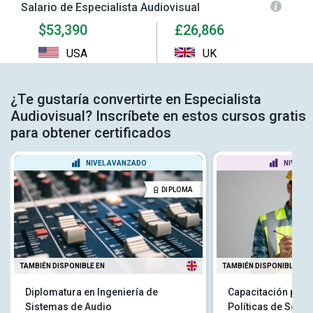
Salario de Especialista Audiovisual
$53,390
£26,866
USA
UK
¿Te gustaría convertirte en Especialista
Audiovisual? Inscríbete en estos cursos gratis
para obtener certificados
NIVEL AVANZADO
NIVEL P
DIPLOMA
TAMBIÉN DISPONIBLE EN
TAMBIÉN DISPONIBLE EN
Diplomatura en Ingeniería de
Capacitación para 
Sistemas de Audio
Políticas de Segu