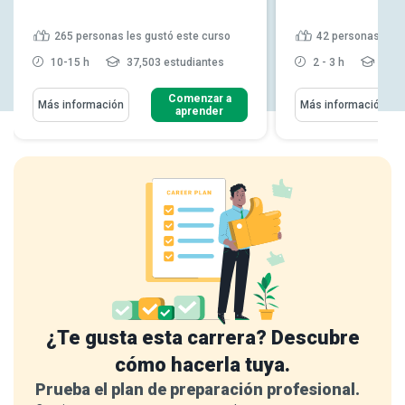
265
personas les gustó este curso
42
personas les 
10-15 h
37,503 estudiantes
2 - 3 h
1,23
Comenzar a
Más información
Más información
aprender
¿Te gusta esta carrera? Descubre
cómo hacerla tuya.
Prueba el plan de preparación profesional.