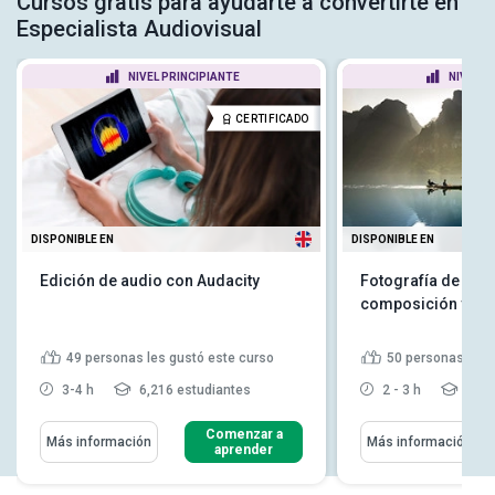
Cursos gratis para ayudarte a convertirte en
Especialista Audiovisual
NIVEL PRINCIPIANTE
NIVEL P
CERTIFICADO
DISPONIBLE EN
DISPONIBLE EN
Edición de audio con Audacity
Fotografía de pais
composición y ed
49
personas les gustó este curso
50
personas les 
3-4 h
6,216 estudiantes
2 - 3 h
7,23
Comenzar a
Más información
Más información
aprender