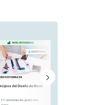
NIVEL INTERMEDIO
NIVEL INTERMEDIO
CERTIFICADO
CERTIFICA
IÉN DISPONIBLE EN
DISPONIBLE EN
incipios del Diseño de Moda
Conceptos básicos de las
tecnologías de soldadura y
unión
111
personas les gustó este
225
personas les gustó este