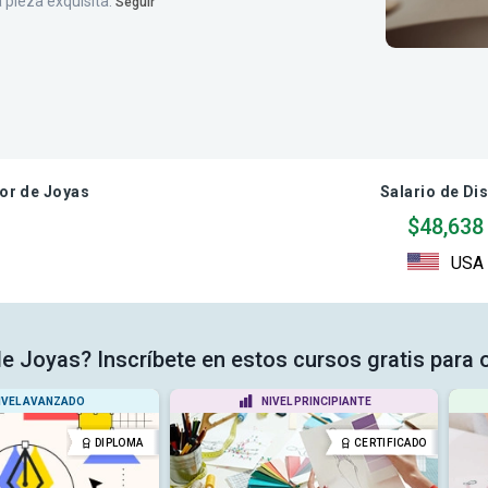
 pieza exquisita.
Seguir
or de Joyas
Salario de Di
$48,638
USA
de Joyas? Inscríbete en estos cursos gratis para 
IVEL AVANZADO
NIVEL PRINCIPIANTE
DIPLOMA
CERTIFICADO