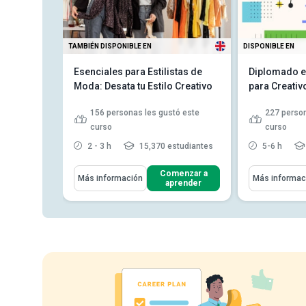
TAMBIÉN DISPONIBLE EN
DISPONIBLE EN
sign and
Esenciales para Estilistas de
Diplomado e
Moda: Desata tu Estilo Creativo
para Creati
156
personas les gustó este
227
person
 este curso
curso
curso
tudiantes
2 - 3 h
15,370 estudiantes
5-6 h
Aprenderás Cómo
Aprenderás C
enzar a
Comenzar a
Más información
Más informac
render
aprender
Identificar los distintos tipos de
cuerpo y las formas a...
Explicar cómo usar accesorios
con precisión para lograr ...
Indicar las características de
varios textile...
Leer más