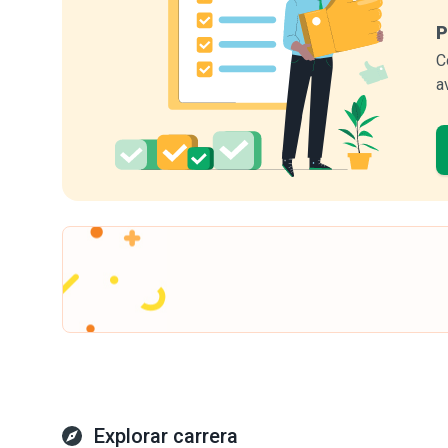
P
C
a
Explorar carrera