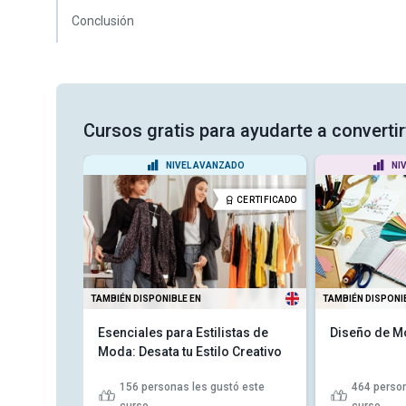
Conclusión
Cursos gratis para ayudarte a converti
ADO
NIVEL AVANZADO
NI
CERTIFICADO
CERTIFICADO
TAMBIÉN DISPONIBLE EN
TAMBIÉN DISPONI
oductos
Esenciales para Estilistas de
Diseño de Mo
 Design
Moda: Desata tu Estilo Creativo
156
personas les gustó este
464
person
 este curso