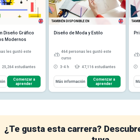
TAMBIÉN DISPONIBLE EN
TAMB
n Diseño Gráfico
Diseño de Moda y Estilo
Pr
vos Modernos
as les gustó este
464
personas les gustó este
curso
25,264 estudiantes
3-4 h
47,116 estudiantes
ómo
Aprenderás Cómo
Apr
Comenzar a
Comenzar a
ión
Más información
Má
aprender
aprender
Explicar la clasificación de la
moda
Describir los elementos del
diseño
Definir 'moda' y 'estilo'
Hablar sobre la historia del
diseño de moda
Leer más
¿Te gusta esta carrera? Descubr
tuya.