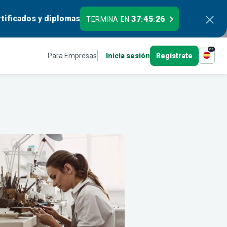
tificados y diplomas
37
45
25
TERMINA EN
:
:
es
Para Empresas
Inicia sesión
Regístrate