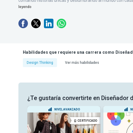
contando historias únicas y deslumbrando al mundo con cada
leyendo
Habilidades que requiere una carrera como Diseñad
Design Thinking
Ver más habilidades
¿Te gustaría convertirte en Diseñador 
ADO
NIVEL AVANZADO
N
DIPLOMA
CERTIFICADO