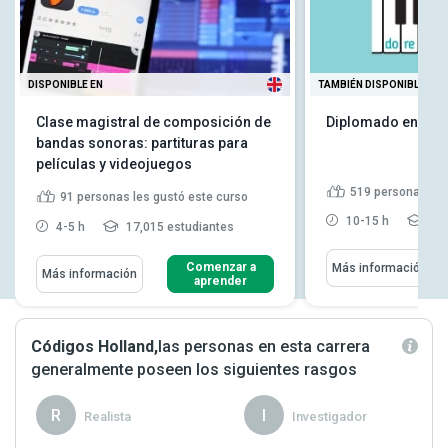
DISPONIBLE EN
TAMBIÉN DISPONIBLE EN
Clase magistral de composición de
Diplomado en Teor
bandas sonoras: partituras para
películas y videojuegos
519
personas les
91
personas les gustó este curso
10-15 h
89,
4-5 h
17,015 estudiantes
Comenzar a
Más información
Más información
aprender
Códigos Holland,
las personas en esta carrera
generalmente poseen los siguientes rasgos
R
I
Realista
Investigador