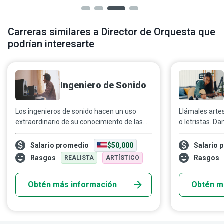
Carreras similares a Director de Orquesta que
podrían interesarte
Ingeniero de Sonido
Los ingenieros de sonido hacen un uso
Llámales arte
extraordinario de su conocimiento de las
o letristas. Da
tendencias y de sus habilidades
transmiten e
innovadoras para asegurarse de que las
experiencias 
Salario promedio
$50,000
Salario 
canciones y los álbumes cumplan su
cuidadosament
Rasgos
Rasgos
REALISTA
ARTÍSTICO
propósito principal: entretener a la
En colaboraci
humanidad. Capturan, moldean y controlan
artistas, crea
Obtén más información
Obtén m
los sonidos para que resulten agradables al
con distintos f
oído.
entretenimient