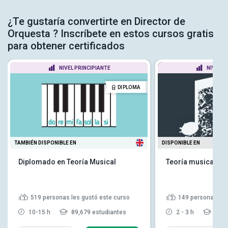
¿Te gustaría convertirte en Director de
Orquesta ? Inscríbete en estos cursos gratis
para obtener certificados
NIVEL PRINCIPIANTE
NIVEL P
DIPLOMA
TAMBIÉN DISPONIBLE EN
DISPONIBLE EN
Diplomado en Teoría Musical
Teoría musical: f
519
personas les gustó este curso
149
personas les
10-15 h
89,679 estudiantes
2 - 3 h
19,4