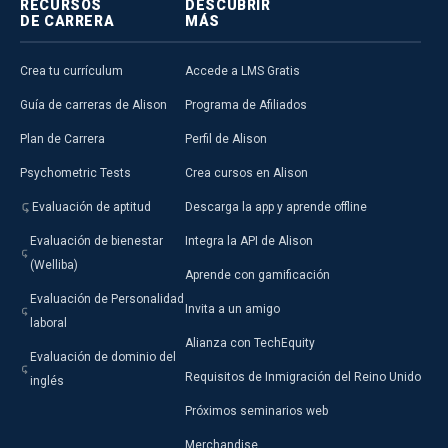
RECURSOS
DESCUBRIR
DE CARRERA
MÁS
Crea tu currículum
Accede a LMS Gratis
Guía de carreras de Alison
Programa de Afiliados
Plan de Carrera
Perfil de Alison
Psychometric Tests
Crea cursos en Alison
Evaluación de aptitud
Descarga la app y aprende offline
Evaluación de bienestar
Integra la API de Alison
(Welliba)
Aprende con gamificación
Evaluación de Personalidad
Invita a un amigo
laboral
Alianza con TechEquity
Evaluación de dominio del
Requisitos de Inmigración del Reino Unido
inglés
Próximos seminarios web
Merchandise